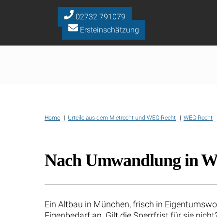
Skip
to
02732 791079
content
Ersteinschätzung
Home
Urteile aus dem Mietrecht und WEG-Recht
WEG-Recht
Nach Umwandlung in Wohn
Ein Altbau in München, frisch in Eigentums
Eigenbedarf an. Gilt die Sperrfrist für sie nic