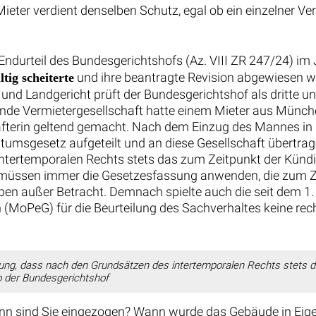
 Mieter verdient denselben Schutz, egal ob ein einzelner V
m Endurteil des Bundesgerichtshofs (Az. VIII ZR 247/24) i
und ihre beantragte Revision abgewiesen wur
ig scheiterte
nd Landgericht prüft der Bundesgerichtshof als dritte un
nde Vermietergesellschaft hatte einem Mieter aus Münche
hafterin geltend gemacht. Nach dem Einzug des Mannes i
esetz aufgeteilt und an diese Gesellschaft übertragen. 
ntertemporalen Rechts stets das zum Zeitpunkt der Künd
 müssen immer die Gesetzesfassung anwenden, die zum Zei
en außer Betracht. Demnach spielte auch die seit dem 1.
(MoPeG) für die Beurteilung des Sachverhaltes keine recht
eisung, dass nach den Grundsätzen des intertemporalen Rechts stets
o der Bundesgerichtshof
: Wann sind Sie eingezogen? Wann wurde das Gebäude in 