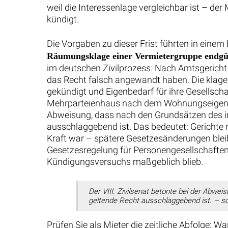
weil die Interessenlage vergleichbar ist – der
kündigt.
Die Vorgaben zu dieser Frist führten in eine
Räumungsklage einer Vermietergruppe endgült
im deutschen Zivilprozess: Nach Amtsgericht u
das Recht falsch angewandt haben. Die klage
gekündigt und Eigenbedarf für ihre Gesellsc
Mehrparteienhaus nach dem Wohnungseigentumsg
Abweisung, dass nach den Grundsätzen des i
ausschlaggebend ist. Das bedeutet: Gerichte
Kraft war – spätere Gesetzesänderungen bleib
Gesetzesregelung für Personengesellschaften 
Kündigungsversuchs maßgeblich blieb.
Der VIII. Zivilsenat betonte bei der Abw
geltende Recht ausschlaggebend ist. – s
Prüfen Sie als Mieter die zeitliche Abfolge