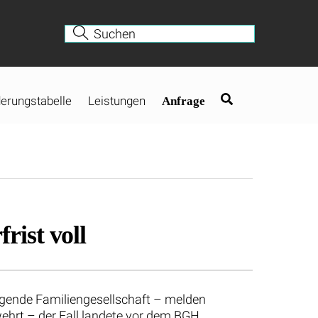
erungstabelle
Leistungen
Anfrage
ist voll
gende Familiengesellschaft – melden
 wehrt – der Fall landete vor dem BGH.