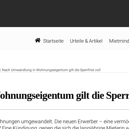
Startseite
Urteile & Artikel
Mietmind
Nach Umwandlung in Wohnungseigentum gilt die Sperrfrist voll
ungseigentum gilt die Sperrfr
wohnungen umgewandelt. Die neuen Erwerber – eine vermö
ht? Eine Kündigung, gegen die sich die langjährige Mieterin