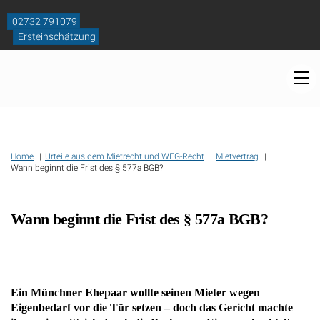
Skip
to
02732 791079
content
Ersteinschätzung
M
Home
Urteile aus dem Mietrecht und WEG-Recht
Mietvertrag
Wann beginnt die Frist des § 577a BGB?
Wann beginnt die Frist des § 577a BGB?
Ein Münchner Ehepaar wollte seinen Mieter wegen
Eigenbedarf vor die Tür setzen – doch das Gericht machte