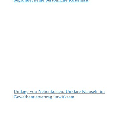
begründet keine persönliche Kostenlast
Umlage von Nebenkosten: Unklare Klauseln im
Gewerbemietvertrag unwirksam