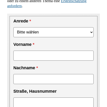
oder zu einem anderen Thema eine
Ersteinschätzung
anfordern
.
Anrede
*
Kündigung
prüfen
-
2022
Vorname
*
Nachname
*
Straße, Hausnummer