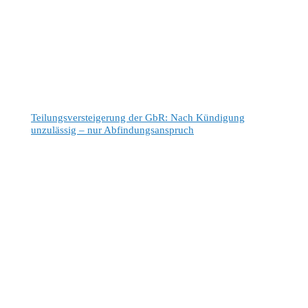
Teilungsversteigerung der GbR: Nach Kündigung
unzulässig – nur Abfindungsanspruch