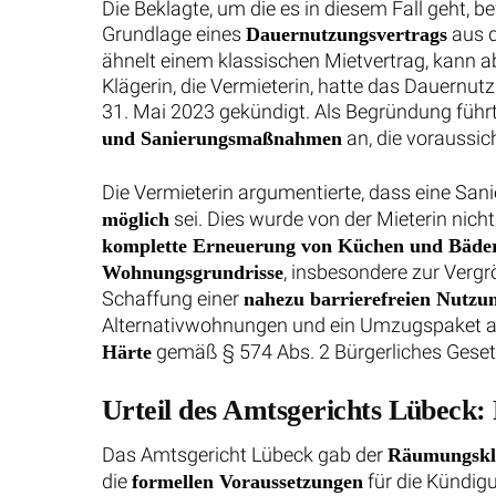
Die Beklagte, um die es in diesem Fall geht,
Grundlage eines
aus d
Dauernutzungsvertrags
ähnelt einem klassischen Mietvertrag, kann ab
Klägerin, die Vermieterin, hatte das Dauernu
31. Mai 2023 gekündigt. Als Begründung führ
an, die voraussic
und Sanierungsmaßnahmen
Die Vermieterin argumentierte, dass eine S
sei. Dies wurde von der Mieterin nicht
möglich
komplette Erneuerung von Küchen und Bäde
, insbesondere zur Verg
Wohnungsgrundrisse
Schaffung einer
nahezu barrierefreien Nutzu
Alternativwohnungen und ein Umzugspaket an, 
gemäß § 574 Abs. 2 Bürgerliches Gese
Härte
Urteil des Amtsgerichts Lübeck:
Das Amtsgericht Lübeck gab der
Räumungskl
die
für die Kündig
formellen Voraussetzungen