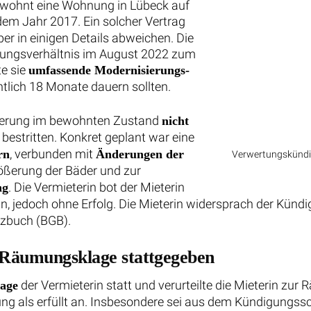
 bewohnt eine Wohnung in Lübeck auf
em Jahr 2017. Ein solcher Vertrag
er in einigen Details abweichen. Die
tzungsverhältnis im August 2022 zum
te sie
umfassende Modernisierungs-
htlich 18 Monate dauern sollten.
anierung im bewohnten Zustand
nicht
 bestritten. Konkret geplant war eine
, verbunden mit
rn
Änderungen der
Verwertungskündig
rößerung der Bäder und zur
. Die Vermieterin bot der Mieterin
ng
jedoch ohne Erfolg. Die Mieterin widersprach der Kündig
tzbuch (BGB).
 Räumungsklage stattgegeben
der Vermieterin statt und verurteilte die Mieterin z
age
ung als erfüllt an. Insbesondere sei aus dem Kündigungs