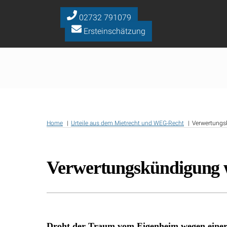
Skip
to
02732 791079
content
Ersteinschätzung
Home
Urteile aus dem Mietrecht und WEG-Recht
Verwertung
Verwertungskündigung
Droht der Traum vom Eigenheim wegen einer 