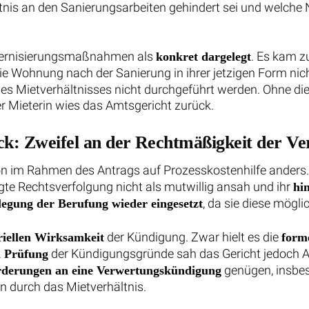
nis an den Sanierungsarbeiten gehindert sei und welche N
odernisierungsmaßnahmen als
. Es kam z
konkret dargelegt
die Wohnung nach der Sanierung in ihrer jetzigen Form ni
 Mietverhältnisses nicht durchgeführt werden. Ohne die 
r Mieterin wies das Amtsgericht zurück.
ck: Zweifel an der Rechtmäßigkeit der V
ion im Rahmen des Antrags auf Prozesskostenhilfe anders. 
igte Rechtsverfolgung nicht als mutwillig ansah und ihr
hi
, da sie diese mögl
nlegung der Berufung wieder eingesetzt
der Kündigung. Zwar hielt es die
riellen Wirksamkeit
form
der Kündigungsgründe sah das Gericht jedoch Anlas
n Prüfung
genügen, insbes
derungen an eine Verwertungskündigung
durch das Mietverhältnis.