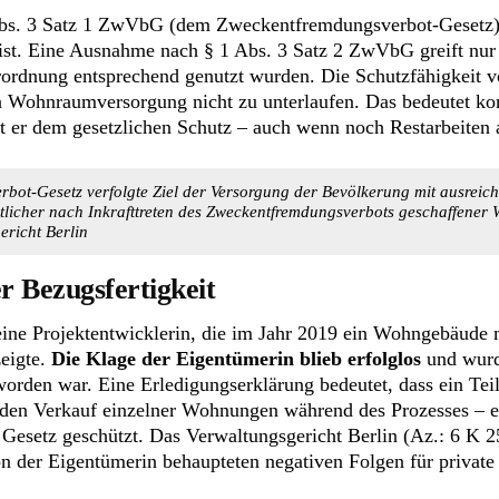
bs. 3 Satz 1 ZwVbG (dem Zweckentfremdungsverbot-Gesetz) 
 ist. Eine Ausnahme nach § 1 Abs. 3 Satz 2 ZwVbG greift nur
erordnung entsprechend genutzt wurden. Die Schutzfähigkeit
Wohnraumversorgung nicht zu unterlaufen. Das bedeutet konkre
egt er dem gesetzlichen Schutz – auch wenn noch Restarbeite
rbot-Gesetz verfolgte Ziel der Versorgung der Bevölkerung mit ausr
licher nach Inkrafttreten des Zweckentfremdungsverbots geschaffene
ericht Berlin
r Bezugsfertigkeit
e eine Projektentwicklerin, die im Jahr 2019 ein Wohngebäude 
eigte.
Die Klage der Eigentümerin blieb erfolglos
und wurd
t worden war. Eine Erledigungserklärung bedeutet, dass ein Tei
den Verkauf einzelner Wohnungen während des Prozesses – erü
 Gesetz geschützt. Das Verwaltungsgericht Berlin (Az.: 6 K 2
 der Eigentümerin behaupteten negativen Folgen für private N