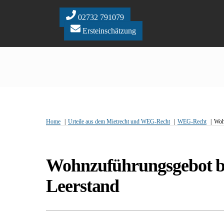
Skip
to
02732 791079
content
Ersteinschätzung
Home
Urteile aus dem Mietrecht und WEG-Recht
WEG-Recht
Woh
Wohnzuführungsgebot be
Leerstand