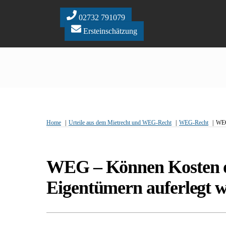
Skip
to
02732 791079
content
Ersteinschätzung
Home
Urteile aus dem Mietrecht und WEG-Recht
WEG-Recht
WEG
WEG – Können Kosten or
Eigentümern auferlegt 