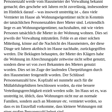
Personenzahl werde vom Hausmeister der Verwaltung bekannt
gemacht; dies geschehe seit Jahren recht zuverlässig, insbesondere
im Hinblick darauf – was insoweit unstreitig ist -, dass viele
Vermieter im Hause als Wohnungseigentümer nicht in Kenntnis
der tatsächlichen Personenzahlen ihrer Mieter sind. Letztendlich
liege es am Wohnungseigentümer, nachzuhalten, mit wie vielen
Personen tatsächlich die Mieter in der Wohnung wohnen. Dies sei
jeweils der Verwaltung mitzuteilen. Fehle es an einer solchen
Mitteilung, könne auf die Nachricht des Hausmeisters, der diese
Dinge seit Jahren akribisch im Hause nachhalte, zurückgegriffen
werden. Die Beklagten behaupten, der Mieter des Klägers habe
die Wohnung im Abrechnungsjahr zeitweise nicht selbst genutzt,
sondern diese sei von zwei Bekannten des Mieters genutzt
worden. Dies sei im Zuge der laufenden Überprüfungen durch
den Hausmeister festgestellt worden. Der Schlüssel
Personenanzahl bzw. Kopfzahl sei nunmehr auch für die
Müllabfuhrgebühren beschlossen worden, da eine bessere
Verteilungsgerechtigkeit erzielt werden solle. Im Haus sei es, was
unstreitig ist, üblich, dass Wohnungen nicht nur an normale
Familien, sondern auch an Monteure etc. vermietet werden, so
dass es im Einzelfall vorkomme, dass kleinere Wohnungen mit
einer großen Personenzahl belegt sind.