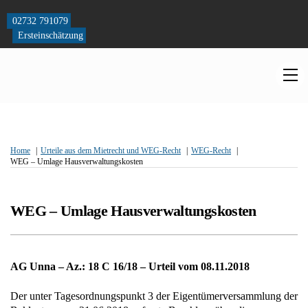
Skip
to
02732 791079
content
Ersteinschätzung
M
Home
Urteile aus dem Mietrecht und WEG-Recht
WEG-Recht
WEG – Umlage Hausverwaltungskosten
WEG – Umlage Hausverwaltungskosten
AG Unna – Az.: 18 C 16/18 – Urteil vom 08.11.2018
Der unter Tagesordnungspunkt 3 der Eigentümerversammlung der