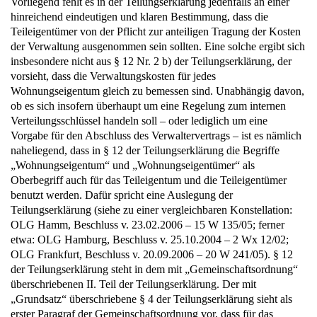
Vorliegend fehlt es in der Teilungserklärung jedenfalls an einer
hinreichend eindeutigen und klaren Bestimmung, dass die
Teileigentümer von der Pflicht zur anteiligen Tragung der Kosten
der Verwaltung ausgenommen sein sollten. Eine solche ergibt sich
insbesondere nicht aus § 12 Nr. 2 b) der Teilungserklärung, der
vorsieht, dass die Verwaltungskosten für jedes
Wohnungseigentum gleich zu bemessen sind. Unabhängig davon,
ob es sich insofern überhaupt um eine Regelung zum internen
Verteilungsschlüssel handeln soll – oder lediglich um eine
Vorgabe für den Abschluss des Verwaltervertrags – ist es nämlich
naheliegend, dass in § 12 der Teilungserklärung die Begriffe
„Wohnungseigentum“ und „Wohnungseigentümer“ als
Oberbegriff auch für das Teileigentum und die Teileigentümer
benutzt werden. Dafür spricht eine Auslegung der
Teilungserklärung (siehe zu einer vergleichbaren Konstellation:
OLG Hamm, Beschluss v. 23.02.2006 – 15 W 135/05; ferner
etwa: OLG Hamburg, Beschluss v. 25.10.2004 – 2 Wx 12/02;
OLG Frankfurt, Beschluss v. 20.09.2006 – 20 W 241/05). § 12
der Teilungserklärung steht in dem mit „Gemeinschaftsordnung“
überschriebenen II. Teil der Teilungserklärung. Der mit
„Grundsatz“ überschriebene § 4 der Teilungserklärung sieht als
erster Paragraf der Gemeinschaftsordnung vor, dass für das