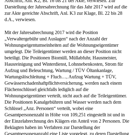
Abschrift, Anl. K2, Bl. 16 bis 21 der Akte, verwiesen. Zur
Darstellung der Jahresabrechnung für das Jahr 2017 wird auf die
zur Akte gereichte Abschrift, Anl. K3 zur Klage, Bl. 22 bis 28
d.A., verwiesen.
Mit der Jahresabrechnung 2017 wird die Position
„Verwaltergebühr und Auslagen“ nach der Anzahl der
Wohnungseigentumseinheiten auf die Wohnungseigentümer
umgelegt. Die Teileigentümer werden an dieser Position nicht
beteiligt. Die Positionen Biomüll, Müllabfuhr, Hausmeister,
Hausreinigung und Winterdienst, Lohnnebenkosten, Strom für
Aufzug und Beleuchtung, Wartung / TÜV Öltankanlage,
Wartungslöschleitung + Fluch…, Aufzug Wartung + TÜV,
Gewässerschadenhaftpflichtversicherung, werden nach einem
Flächenschlüssel gleichfalls lediglich auf die
Wohnungseigentümer verteilt, nicht auch auf die Teileigentümer.
Die Positionen Kanalgebühren und Wasser werden nach dem
Schlüssel „Anz. Personen“ verteilt, wobei eine
Gesamtpersonenzahl in Höhe von 109,251 eingestellt ist und in
der Einzelabrechnung des Klägers ein Anteil von 2 Personen. Die
Beklagten haben im Verfahren zur Darstellung der
Gesamtpersonenanzahl eine Liste vorgelegt, zu deren Darstellung