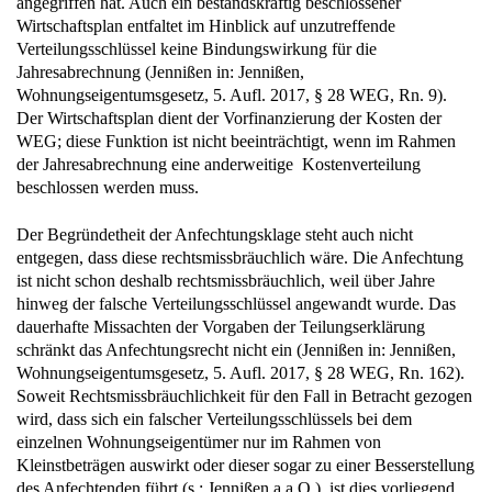
angegriffen hat. Auch ein bestandskräftig beschlossener
Wirtschaftsplan entfaltet im Hinblick auf unzutreffende
Verteilungsschlüssel keine Bindungswirkung für die
Jahresabrechnung (Jennißen in: Jennißen,
Wohnungseigentumsgesetz, 5. Aufl. 2017, § 28 WEG, Rn. 9).
Der Wirtschaftsplan dient der Vorfinanzierung der Kosten der
WEG; diese Funktion ist nicht beeinträchtigt, wenn im Rahmen
der Jahresabrechnung eine anderweitige Kostenverteilung
beschlossen werden muss.
Der Begründetheit der Anfechtungsklage steht auch nicht
entgegen, dass diese rechtsmissbräuchlich wäre. Die Anfechtung
ist nicht schon deshalb rechtsmissbräuchlich, weil über Jahre
hinweg der falsche Verteilungsschlüssel angewandt wurde. Das
dauerhafte Missachten der Vorgaben der Teilungserklärung
schränkt das Anfechtungsrecht nicht ein (Jennißen in: Jennißen,
Wohnungseigentumsgesetz, 5. Aufl. 2017, § 28 WEG, Rn. 162).
Soweit Rechtsmissbräuchlichkeit für den Fall in Betracht gezogen
wird, dass sich ein falscher Verteilungsschlüssels bei dem
einzelnen Wohnungseigentümer nur im Rahmen von
Kleinstbeträgen auswirkt oder dieser sogar zu einer Besserstellung
des Anfechtenden führt (s.: Jennißen a.a.O.), ist dies vorliegend