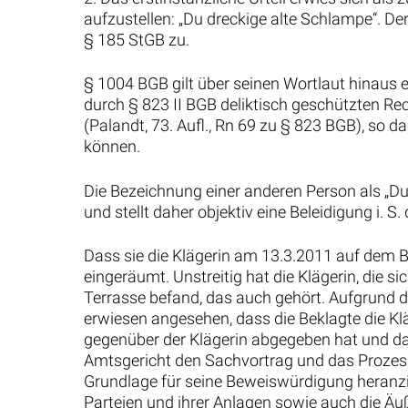
aufzustellen: „Du dreckige alte Schlampe“. De
§ 185 StGB zu.
§ 1004 BGB gilt über seinen Wortlaut hinaus 
durch § 823 II BGB deliktisch geschützten Rech
(Palandt, 73. Aufl., Rn 69 zu § 823 BGB), s
können.
Die Bezeichnung einer anderen Person als „D
und stellt daher objektiv eine Beleidigung i. 
Dass sie die Klägerin am 13.3.2011 auf dem B
eingeräumt. Unstreitig hat die Klägerin, die 
Terrasse befand, das auch gehört. Aufgrund d
erwiesen angesehen, dass die Beklagte die Klä
gegenüber der Klägerin abgegeben hat und dab
Amtsgericht den Sachvortrag und das Prozess
Grundlage für seine Beweiswürdigung heranzie
Parteien und ihrer Anlagen sowie auch die Äuß