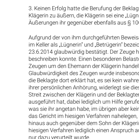
3. Keinen Erfolg hatte die Berufung der Bekla
Klägerin zu äußern, die Klägerin sei eine „Lügn
Äußerungen ihr gegenüber ebenfalls aus § 100
Aufgrund der von ihm durchgeführten Beweisa
im Keller als „Lügnerin“ und „Betrügerin“ beze
23.6.2014 glaubwürdig bestätigt. Der Zeuge 
beschreiben konnte. Einen besonderen Belastu
Zeugen um den Ehemann der Klägerin handelt, 
Glaubwürdigkeit des Zeugen wurde insbesonde
die Beklagte dort erklärt hat, es sei kein w
ihrer persönlichen Anhörung, widerlegt sie di
Streit zwischen der Klägerin und der Beklagte
ausgeführt hat, dabei lediglich um Hilfe geruf
was sie ihr angetan habe, im übrigen aber ke
das Gericht im hiesigen Verfahren nahelegen, 
hinaus auch gegenüber dem Sohn der Klägerin ge
hiesigen Verfahren lediglich einen Anspruch 
nur dazu verurteilt wurde.