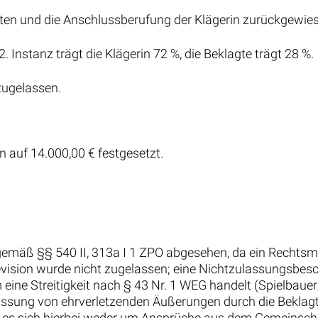
gten und die Anschlussberufung der Klägerin zurückgewie
. Instanz trägt die Klägerin 72 %, die Beklagte trägt 28 %.
 zugelassen.
n auf 14.000,00 € festgesetzt.
gemäß §§ 540 II, 313a I 1 ZPO abgesehen, da ein Rechtsmit
evision wurde nicht zugelassen; eine Nichtzulassungsbesc
eine Streitigkeit nach § 43 Nr. 1 WEG handelt (Spielbauer/
assung von ehrverletzenden Äußerungen durch die Beklag
 weil es sich hierbei weder um Ansprüche aus dem Gemeinsc