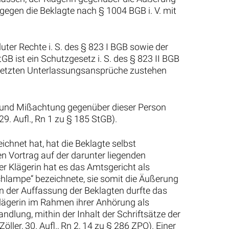
gegen die Beklagte nach § 1004 BGB i. V. mit
ter Rechte i. S. des § 823 I BGB sowie der
GB ist ein Schutzgesetz i. S. des § 823 II BGB
erletzten Unterlassungsansprüche zustehen
t- und Mißachtung gegenüber dieser Person
9. Aufl., Rn 1 zu § 185 StGB).
chnet hat, hat die Beklagte selbst
en Vortrag auf der darunter liegenden
r Klägerin hat es das Amtsgericht als
Schlampe“ bezeichnete, sie somit die Äußerung
en der Auffassung der Beklagten durfte das
lägerin im Rahmen ihrer Anhörung als
dlung, mithin der Inhalt der Schriftsätze der
ler, 30. Aufl., Rn 2, 14 zu § 286 ZPO). Einer