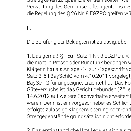
Verwaltung des Gemeinschaftseigentums i. S. 
die Regelung des § 26 Nr. 8 EGZPO greifen wür
II.
Die Berufung der Beklagten ist zulässig, aber 
1. Das gemäß § 15a I Satz 1 Nr. 3 EGZPO i. V.
die nicht in Presse oder Rundfunk begangen w
Klägerin hat als Anlage K 4 zur Klageschrift vo
Satz 3, 5 I BaySchlG vom 4.10.2011 vorgelegt
BaySchlG für ungeeignet erachtet hat. Das For
Güteversuchs ist das Gericht gebunden (Zöller,
14.6.2012 auf weitere Sachverhalte erweitert 
waren. Denn ist ein vorgeschriebenes Schlich
erfolgte zulässige Klageerweiterung oder -än
Streitgegenstände grundsätzlich nicht erforder
2. Das erstinstanzliche Urteil erwies sich als