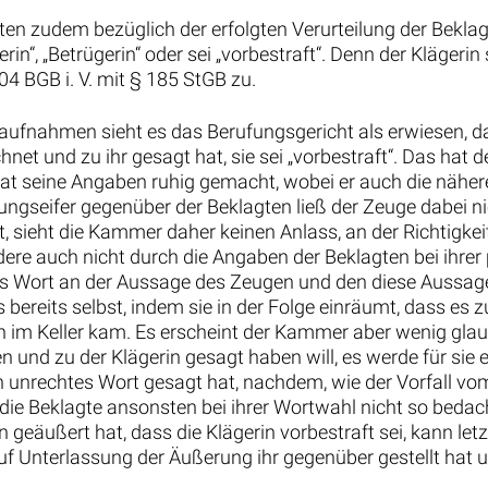
gten zudem bezüglich der erfolgten Verurteilung der Bekla
erin“, „Betrügerin“ oder sei „vorbestraft“. Denn der Kläger
4 BGB i. V. mit § 185 StGB zu.
ufnahmen sieht es das Berufungsgericht als erwiesen, da
ichnet und zu ihr gesagt hat, sie sei „vorbestraft“. Das ha
hat seine Angaben ruhig gemacht, wobei er auch die näh
ngseifer gegenüber der Beklagten ließ der Zeuge dabei n
sieht die Kammer daher keinen Anlass, an der Richtigkeit
re auch nicht durch die Angaben der Beklagten bei ihrer 
ahres Wort an der Aussage des Zeugen und den diese Aussa
es bereits selbst, indem sie in der Folge einräumt, dass e
n im Keller kam. Es erscheint der Kammer aber wenig glaub
en und zu der Klägerin gesagt haben will, es werde für sie
in unrechtes Wort gesagt hat, nachdem, wie der Vorfall vo
die Beklagte ansonsten bei ihrer Wortwahl nicht so bedach
äußert hat, dass die Klägerin vorbestraft sei, kann letztl
auf Unterlassung der Äußerung ihr gegenüber gestellt hat