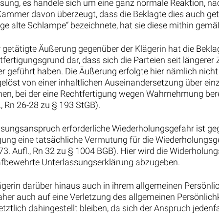
ssung, es handele sich um eine ganz normale Reaktion, nac
ie Kammer davon überzeugt, dass die Beklagte dies auch ge
ige alte Schlampe“ bezeichnete, hat sie diese mithin gemäß
 getätigte Äußerung gegenüber der Klägerin hat die Bekla
htfertigungsgrund dar, dass sich die Parteien seit längerer
 geführt haben. Die Äußerung erfolgte hier nämlich nich
elöst von einer inhaltlichen Auseinandersetzung über einz
en, bei der eine Rechtfertigung wegen Wahrnehmung bere
, Rn 26-28 zu § 193 StGB).
ssungsanspruch erforderliche Wiederholungsgefahr ist geg
ung eine tatsächliche Vermutung für die Wiederholungsge
73. Aufl., Rn 32 zu § 1004 BGB). Hier wird die Widerholun
trafbewehrte Unterlassungserklärung abzugeben.
gerin darüber hinaus auch in ihrem allgemeinen Persönlich
er auch auf eine Verletzung des allgemeinen Persönlichk
etztlich dahingestellt bleiben, da sich der Anspruch jedenf