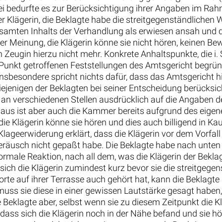
tei bedurfte es zur Berücksichtigung ihrer Angaben im Ra
lägerin, die Beklagte habe die streitgegenständlichen W
samten Inhalts der Verhandlung als erwiesen ansah und di
der Meinung, die Klägerin könne sie nicht hören, keinen Be
ugin hierzu nicht mehr. Konkrete Anhaltspunkte, die i. S
em Punkt getroffenen Feststellungen des Amtsgericht begrü
nsbesondere spricht nichts dafür, dass das Amtsgericht hi
ejenigen der Beklagten bei seiner Entscheidung berücksich
an verschiedenen Stellen ausdrücklich auf die Angaben d
naus ist aber auch die Kammer bereits aufgrund des eigen
ie Klägerin könne sie hören und dies auch billigend in Ka
 Klageerwiderung erklärt, dass die Klägerin vor dem Vorfal
s Geräusch nicht gepaßt habe. Die Beklagte habe nach unte
rmale Reaktion, nach all dem, was die Klägerin der Beklag
ich die Klägerin zumindest kurz bevor sie die streitgegen
te auf ihrer Terrasse auch gehört hat, kann die Beklagte d
ss sie diese in einer gewissen Lautstärke gesagt haben, d
Beklagte aber, selbst wenn sie zu diesem Zeitpunkt die K
dass sich die Klägerin noch in der Nähe befand und sie 