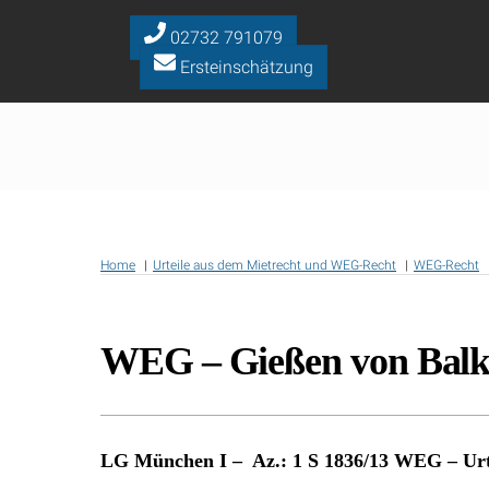
Skip
to
02732 791079
content
Ersteinschätzung
Home
Urteile aus dem Mietrecht und WEG-Recht
WEG-Recht
WEG – Gießen von Balko
LG München I – Az.: 1 S 1836/13 WEG – Urt