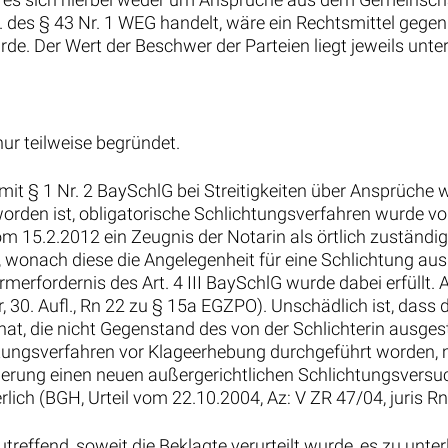
des § 43 Nr. 1 WEG handelt, wäre ein Rechtsmittel gegen d
de. Der Wert der Beschwer der Parteien liegt jeweils unte
nur teilweise begründet.
 mit § 1 Nr. 2 BaySchlG bei Streitigkeiten über Ansprüche 
orden ist, obligatorische Schlichtungsverfahren wurde vo
m 15.2.2012 ein Zeugnis der Notarin als örtlich zuständiger 
, wonach diese die Angelegenheit für eine Schlichtung au
merfordernis des Art. 4 III BaySchlG wurde dabei erfüllt.
 30. Aufl., Rn 22 zu § 15a EGZPO). Unschädlich ist, dass 
hat, die nicht Gegenstand des von der Schlichterin ausge
tungsverfahren vor Klageerhebung durchgeführt worden, m
derung einen neuen außergerichtlichen Schlichtungsversuc
lich (BGH, Urteil vom 22.10.2004, Az: V ZR 47/04, juris Rn
 zutreffend, soweit die Beklagte verurteilt wurde, es zu un