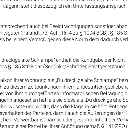
r Klägerin steht diesbezüglich ein Unterlassungsanspruch 
entsprechend auch bei Beeinträchtigungen sonstiger absolu
tsgüter (Palandt, 73. Aufl., Rn 4 zu § 1004 BGB). § 185 St
o dass bei einem Verstoß gegen diese Norm dem dadurch v
u dreckige alte Schlampe“ enthält die Kundgabe der Nich
S. des § 185 StGB dar (Schönke/Schröder, Strafgesetzbuch, 2
alkon ihrer Wohnung als „Du dreckige alte Schlampe“ bezei
sich zu diesem Zeitpunkt nach ihrem unbestritten geblieben
er von ihm durchgeführten informatorischen Befragung de
gerin angesehen hat, als sie diese als „Du dreckige alte 
ei wusste und wollte, dass die Klägerin sie hört. Entgeg
verhalten der Parteien, damit auch die Äußerungen der K
hen. Verwertbar ist nämlich der gesamte Inhalt der Verhan
erung einer Partei bei ihrer Anhörung gemäß § 141 ZPO (Zöl