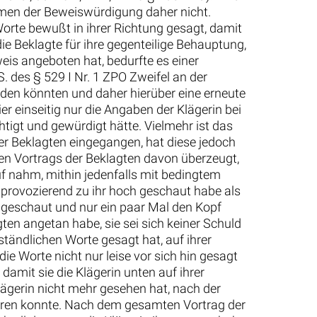
hmen der Beweiswürdigung daher nicht.
orte bewußt in ihrer Richtung gesagt, damit
e Beklagte für ihre gegenteilige Behauptung,
weis angeboten hat, bedurfte es einer
. des § 529 I Nr. 1 ZPO Zweifel an der
nden könnten und daher hierüber eine erneute
er einseitig nur die Angaben der Klägerin bei
tigt und gewürdigt hätte. Vielmehr ist das
er Beklagten eingegangen, hat diese jedoch
en Vortrags der Beklagten davon überzeugt,
uf nahm, mithin jedenfalls mit bedingtem
l provozierend zu ihr hoch geschaut habe als
n geschaut und nur ein paar Mal den Kopf
ten angetan habe, sie sei sich keiner Schuld
ständlichen Worte gesagt hat, auf ihrer
ie Worte nicht nur leise vor sich hin gesagt
amit sie die Klägerin unten auf ihrer
lägerin nicht mehr gesehen hat, nach der
hören konnte. Nach dem gesamten Vortrag der