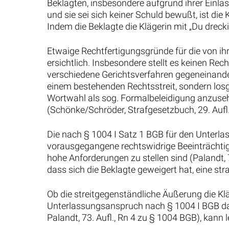
Beklagten, insbesondere aufgrund ihrer Einla
und sie sei sich keiner Schuld bewußt, ist d
Indem die Beklagte die Klägerin mit „Du dreck
Etwaige Rechtfertigungsgründe für die von ihr
ersichtlich. Insbesondere stellt es keinen Rec
verschiedene Gerichtsverfahren gegeneinander
einem bestehenden Rechtsstreit, sondern losg
Wortwahl als sog. Formalbeleidigung anzuseh
(Schönke/Schröder, Strafgesetzbuch, 29. Aufl.
Die nach § 1004 I Satz 1 BGB für den Unterla
vorausgegangene rechtswidrige Beeinträchtig
hohe Anforderungen zu stellen sind (Palandt, 
dass sich die Beklagte geweigert hat, eine s
Ob die streitgegenständliche Äußerung die Klä
Unterlassungsanspruch nach § 1004 I BGB dah
Palandt, 73. Aufl., Rn 4 zu § 1004 BGB), kann l