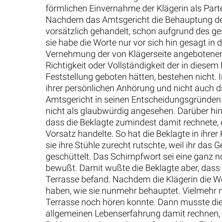
förmlichen Einvernahme der Klägerin als Par
Nachdem das Amtsgericht die Behauptung der K
vorsätzlich gehandelt, schon aufgrund des ge
sie habe die Worte nur vor sich hin gesagt in 
Vernehmung der von Klägerseite angebotenen Ze
Richtigkeit oder Vollständigkeit der in dies
Feststellung geboten hätten, bestehen nicht. I
ihrer persönlichen Anhörung und nicht auch di
Amtsgericht in seinen Entscheidungsgründen 
nicht als glaubwürdig angesehen. Darüber hi
dass die Beklagte zumindest damit rechnete, d
Vorsatz handelte. So hat die Beklagte in ihrer
sie ihre Stühle zurecht rutschte, weil ihr da
geschüttelt. Das Schimpfwort sei eine ganz no
bewußt. Damit wußte die Beklagte aber, dass s
Terrasse befand. Nachdem die Klägerin die Wor
haben, wie sie nunmehr behauptet. Vielmehr mu
Terrasse noch hören konnte. Dann musste die 
allgemeinen Lebenserfahrung damit rechnen, 