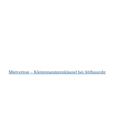
Mietvertrag – Kleinreparaturenklausel bei Abflussrohr