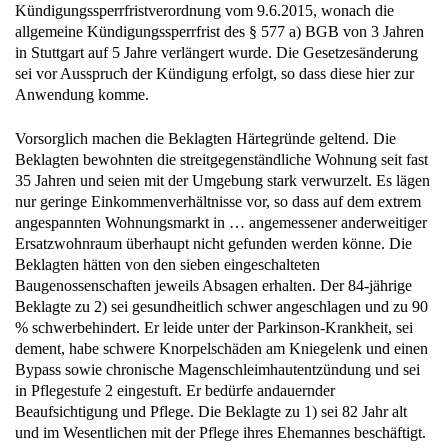
Kündigungssperrfristverordnung vom 9.6.2015, wonach die
allgemeine Kündigungssperrfrist des § 577 a) BGB von 3 Jahren
in Stuttgart auf 5 Jahre verlängert wurde. Die Gesetzesänderung
sei vor Ausspruch der Kündigung erfolgt, so dass diese hier zur
Anwendung komme.
Vorsorglich machen die Beklagten Härtegründe geltend. Die
Beklagten bewohnten die streitgegenständliche Wohnung seit fast
35 Jahren und seien mit der Umgebung stark verwurzelt. Es lägen
nur geringe Einkommenverhältnisse vor, so dass auf dem extrem
angespannten Wohnungsmarkt in … angemessener anderweitiger
Ersatzwohnraum überhaupt nicht gefunden werden könne. Die
Beklagten hätten von den sieben eingeschalteten
Baugenossenschaften jeweils Absagen erhalten. Der 84-jährige
Beklagte zu 2) sei gesundheitlich schwer angeschlagen und zu 90
% schwerbehindert. Er leide unter der Parkinson-Krankheit, sei
dement, habe schwere Knorpelschäden am Kniegelenk und einen
Bypass sowie chronische Magenschleimhautentzündung und sei
in Pflegestufe 2 eingestuft. Er bedürfe andauernder
Beaufsichtigung und Pflege. Die Beklagte zu 1) sei 82 Jahr alt
und im Wesentlichen mit der Pflege ihres Ehemannes beschäftigt.