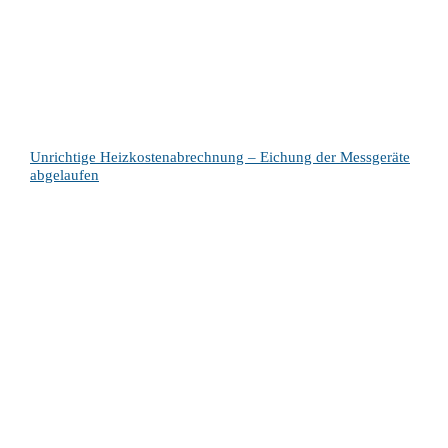
Unrichtige Heizkostenabrechnung – Eichung der Messgeräte
abgelaufen