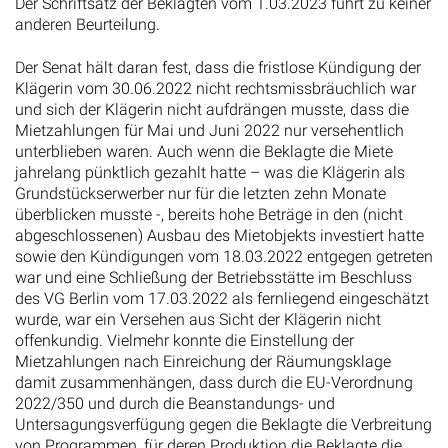
Der Schriftsatz der Beklagten vom 1.03.2023 führt zu keiner
anderen Beurteilung.
Der Senat hält daran fest, dass die fristlose Kündigung der
Klägerin vom 30.06.2022 nicht rechtsmissbräuchlich war
und sich der Klägerin nicht aufdrängen musste, dass die
Mietzahlungen für Mai und Juni 2022 nur versehentlich
unterblieben waren. Auch wenn die Beklagte die Miete
jahrelang pünktlich gezahlt hatte – was die Klägerin als
Grundstückserwerber nur für die letzten zehn Monate
überblicken musste -, bereits hohe Beträge in den (nicht
abgeschlossenen) Ausbau des Mietobjekts investiert hatte
sowie den Kündigungen vom 18.03.2022 entgegen getreten
war und eine Schließung der Betriebsstätte im Beschluss
des VG Berlin vom 17.03.2022 als fernliegend eingeschätzt
wurde, war ein Versehen aus Sicht der Klägerin nicht
offenkundig. Vielmehr konnte die Einstellung der
Mietzahlungen nach Einreichung der Räumungsklage
damit zusammenhängen, dass durch die EU-Verordnung
2022/350 und durch die Beanstandungs- und
Untersagungsverfügung gegen die Beklagte die Verbreitung
von Programmen, für deren Produktion die Beklagte die