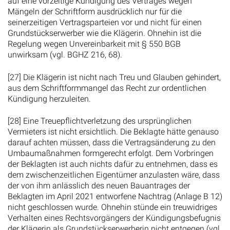
auf eine vorzeitige Kündigung des Vertrages wegen
Mängeln der Schriftform ausdrücklich nur für die
seinerzeitigen Vertragsparteien vor und nicht für einen
Grundstückserwerber wie die Klägerin. Ohnehin ist die
Regelung wegen Unvereinbarkeit mit § 550 BGB
unwirksam (vgl. BGHZ 216, 68).
[27] Die Klägerin ist nicht nach Treu und Glauben gehindert,
aus dem Schriftformmangel das Recht zur ordentlichen
Kündigung herzuleiten.
[28] Eine Treuepflichtverletzung des ursprünglichen
Vermieters ist nicht ersichtlich. Die Beklagte hätte genauso
darauf achten müssen, dass die Vertragsänderung zu den
Umbaumaßnahmen formgerecht erfolgt. Dem Vorbringen
der Beklagten ist auch nichts dafür zu entnehmen, dass es
dem zwischenzeitlichen Eigentümer anzulasten wäre, dass
der von ihm anlässlich des neuen Bauantrages der
Beklagten im April 2021 entworfene Nachtrag (Anlage B 12)
nicht geschlossen wurde. Ohnehin stünde ein treuwidriges
Verhalten eines Rechtsvorgängers der Kündigungsbefugnis
der Klägerin als Grundstückserwerberin nicht entgegen (vgl.