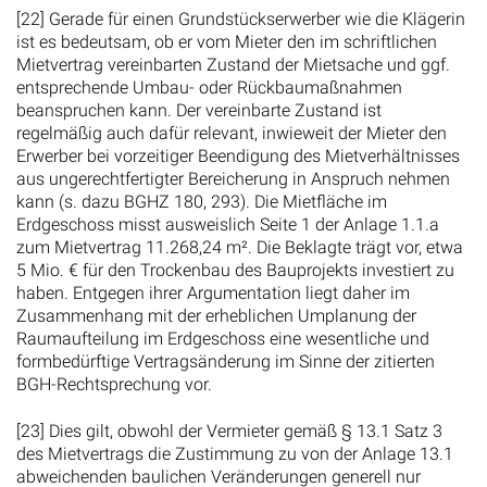
[22] Gerade für einen Grundstückserwerber wie die Klägerin
ist es bedeutsam, ob er vom Mieter den im schriftlichen
Mietvertrag vereinbarten Zustand der Mietsache und ggf.
entsprechende Umbau- oder Rückbaumaßnahmen
beanspruchen kann. Der vereinbarte Zustand ist
regelmäßig auch dafür relevant, inwieweit der Mieter den
Erwerber bei vorzeitiger Beendigung des Mietverhältnisses
aus ungerechtfertigter Bereicherung in Anspruch nehmen
kann (s. dazu BGHZ 180, 293). Die Mietfläche im
Erdgeschoss misst ausweislich Seite 1 der Anlage 1.1.a
zum Mietvertrag 11.268,24 m². Die Beklagte trägt vor, etwa
5 Mio. € für den Trockenbau des Bauprojekts investiert zu
haben. Entgegen ihrer Argumentation liegt daher im
Zusammenhang mit der erheblichen Umplanung der
Raumaufteilung im Erdgeschoss eine wesentliche und
formbedürftige Vertragsänderung im Sinne der zitierten
BGH-Rechtsprechung vor.
[23] Dies gilt, obwohl der Vermieter gemäß § 13.1 Satz 3
des Mietvertrags die Zustimmung zu von der Anlage 13.1
abweichenden baulichen Veränderungen generell nur