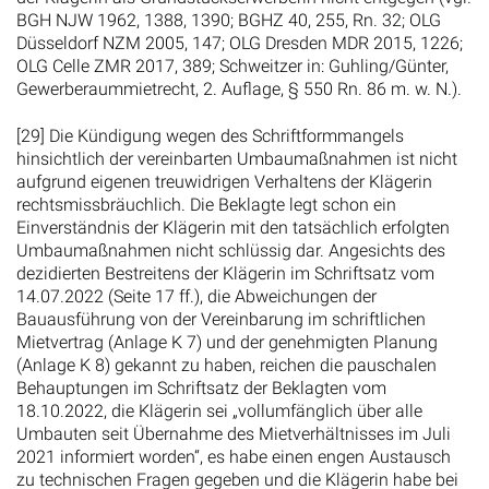
BGH NJW 1962, 1388, 1390; BGHZ 40, 255, Rn. 32; OLG
Düsseldorf NZM 2005, 147; OLG Dresden MDR 2015, 1226;
OLG Celle ZMR 2017, 389; Schweitzer in: Guhling/Günter,
Gewerberaummietrecht, 2. Auflage, § 550 Rn. 86 m. w. N.).
[29] Die Kündigung wegen des Schriftformmangels
hinsichtlich der vereinbarten Umbaumaßnahmen ist nicht
aufgrund eigenen treuwidrigen Verhaltens der Klägerin
rechtsmissbräuchlich. Die Beklagte legt schon ein
Einverständnis der Klägerin mit den tatsächlich erfolgten
Umbaumaßnahmen nicht schlüssig dar. Angesichts des
dezidierten Bestreitens der Klägerin im Schriftsatz vom
14.07.2022 (Seite 17 ff.), die Abweichungen der
Bauausführung von der Vereinbarung im schriftlichen
Mietvertrag (Anlage K 7) und der genehmigten Planung
(Anlage K 8) gekannt zu haben, reichen die pauschalen
Behauptungen im Schriftsatz der Beklagten vom
18.10.2022, die Klägerin sei „vollumfänglich über alle
Umbauten seit Übernahme des Mietverhältnisses im Juli
2021 informiert worden“, es habe einen engen Austausch
zu technischen Fragen gegeben und die Klägerin habe bei