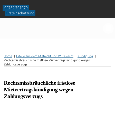
Skip
to
02732 791079
content
Ersteinschätzung
M
Home
Urteile aus dem Mietrecht und WEG-Recht
Kündigung
Rechtsmissbräuchliche fristlose Mietvertragskündigung wegen
Zahlungsverzugs
Rechtsmissbräuchliche fristlose
Mietvertragskündigung wegen
Zahlungsverzugs