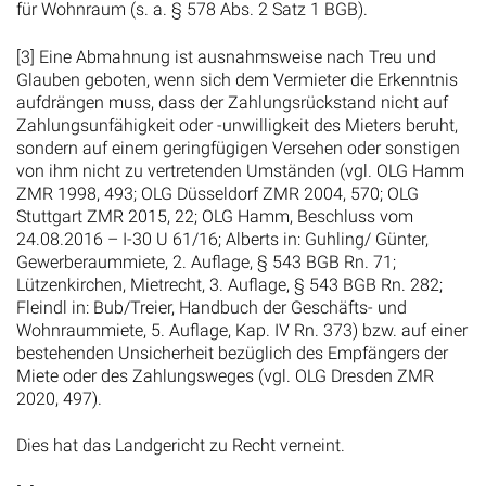
für Wohnraum (s. a. § 578 Abs. 2 Satz 1 BGB).
[3] Eine Abmahnung ist ausnahmsweise nach Treu und
Glauben geboten, wenn sich dem Vermieter die Erkenntnis
aufdrängen muss, dass der Zahlungsrückstand nicht auf
Zahlungsunfähigkeit oder -unwilligkeit des Mieters beruht,
sondern auf einem geringfügigen Versehen oder sonstigen
von ihm nicht zu vertretenden Umständen (vgl. OLG Hamm
ZMR 1998, 493; OLG Düsseldorf ZMR 2004, 570; OLG
Stuttgart ZMR 2015, 22; OLG Hamm, Beschluss vom
24.08.2016 – I-30 U 61/16; Alberts in: Guhling/ Günter,
Gewerberaummiete, 2. Auflage, § 543 BGB Rn. 71;
Lützenkirchen, Mietrecht, 3. Auflage, § 543 BGB Rn. 282;
Fleindl in: Bub/Treier, Handbuch der Geschäfts- und
Wohnraummiete, 5. Auflage, Kap. IV Rn. 373) bzw. auf einer
bestehenden Unsicherheit bezüglich des Empfängers der
Miete oder des Zahlungsweges (vgl. OLG Dresden ZMR
2020, 497).
Dies hat das Landgericht zu Recht verneint.