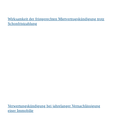
Wirksamkeit der fristgerechten Mietvertragskündigung trotz
Schonfristzahlung
Verwertungskündigung bei jahrelanger Vernachlässigung
einer Immobilie