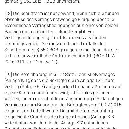
gemäß § 550 Satz 1 BGB unwirksam.
[18] Die Schriftform ist nur gewahrt, wenn sich die für den
Abschluss des Vertrags notwendige Einigung über alle
wesentlichen Vertragsbedingungen aus einer von beiden
Parteien unterzeichneten Urkunde ergibt. Für
Vertragsänderungen gilt nichts anderes als für den
Ursprungsvertrag. Sie müssen daher ebenfalls der
Schriftform des § 550 BGB genügen, es sei denn, dass es
sich um unwesentliche Änderungen handelt (BGH NJW
2016, 311 Rn. 12 m. w. N.).
[19] Die Vereinbarung in § 1.2 Satz 5 des Mietvertrages
(Anlage K 1), dass die Beklagte die in Anlage 13.1 zum
Vertrag (Anlage K 7) aufgeführten Umbaumaßnahmen auf
eigene Kosten durchführen wird, ist formlos geändert
worden, indem die schriftliche Zustimmung des damaligen
Vermieters zum Bauantrag der Beklagten vom 10.02.2015
eingeholt und erteilt wurde. Der mit diesem Bauantrag
eingereichte Grundriss des Erdgeschosses (Anlage K 8)
weicht stark von dem in der Anlage K 7 enthaltenen
Grundriss des Erdgeschosses ab. Aus dem Vergleich der