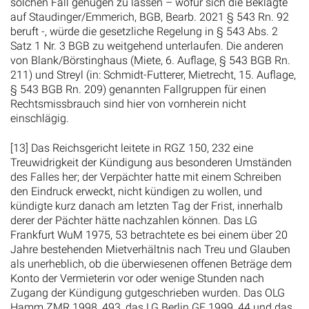
solchen Fall genügen zu lassen – wofür sich die Beklagte
auf Staudinger/Emmerich, BGB, Bearb. 2021 § 543 Rn. 92
beruft -, würde die gesetzliche Regelung in § 543 Abs. 2
Satz 1 Nr. 3 BGB zu weitgehend unterlaufen. Die anderen
von Blank/Börstinghaus (Miete, 6. Auflage, § 543 BGB Rn.
211) und Streyl (in: Schmidt-Futterer, Mietrecht, 15. Auflage,
§ 543 BGB Rn. 209) genannten Fallgruppen für einen
Rechtsmissbrauch sind hier von vornherein nicht
einschlägig.
[13] Das Reichsgericht leitete in RGZ 150, 232 eine
Treuwidrigkeit der Kündigung aus besonderen Umständen
des Falles her; der Verpächter hatte mit einem Schreiben
den Eindruck erweckt, nicht kündigen zu wollen, und
kündigte kurz danach am letzten Tag der Frist, innerhalb
derer der Pächter hätte nachzahlen können. Das LG
Frankfurt WuM 1975, 53 betrachtete es bei einem über 20
Jahre bestehenden Mietverhältnis nach Treu und Glauben
als unerheblich, ob die überwiesenen offenen Beträge dem
Konto der Vermieterin vor oder wenige Stunden nach
Zugang der Kündigung gutgeschrieben wurden. Das OLG
Hamm ZMR 1998, 493, das LG Berlin GE 1999, 44 und das