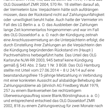
OLG Düsseldorf ZMR 2004, 570 Rn. 18 stellten darauf ab,
der Vermieterin bzw. Verpächterin hätte sich aufdrängen
müssen, dass der Rückstand nicht auf Zahlungsunfähigkeit
oder -unwilligkeit beruht habe. Auch hatte der Vermieter im
Fall des LG Berlin a. a. O. das Ausbleiben der Zahlungen
lange Zeit kommentarlos hingenommen und war im Fall
des OLG Düsseldorf a. a. O. nach der Kündigung zeitnah
eine Anschlussvermietung an die Unterpächterin erfolgt, die
durch Einstellung ihrer Zahlungen an die Verpächterin den
die Kündigung begründenden Rückstand im (Haupt-)
Pachtverhältnis herbeigeführt hatte. Das Urteil des OLG
Karlsruhe NJW-RR 2003, 945 betraf keine Kündigung
gemäß § 543 Abs. 2 Satz 1 Nr. 3 BGB. Das OLG Hamburg
stellte mit Urteil vom 27.06.2014 – 8 U 24/14 auf eine
beanstandungsfreie 15-jährige Mietzahlung in Verbindung
mit einer konkreten Aussicht auf alsbaldige Behebung der
Zahlungsprobleme ab (ähnlich AG Friedberg WuM 1979,
257 zu einem Bankversehen bei rechtzeitigem
Überweisungsauftrag sowie Blank/Börstinghaus a. a. O.)
und entsprechend entschied das OLG Düsseldorf ZMR
2002, 818 zu einem Zahlungsverzug für zwei Monate nach