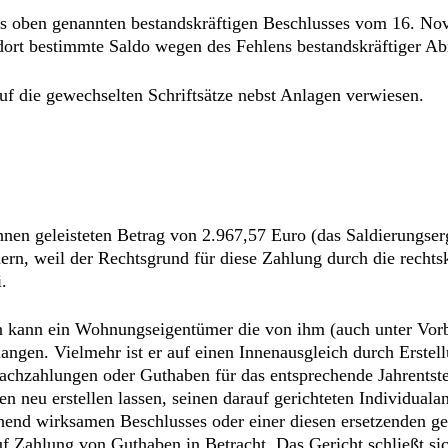
des oben genannten bestandskräftigen Beschlusses vom 16. N
dort bestimmte Saldo wegen des Fehlens bestandskräftiger A
uf die gewechselten Schriftsätze nebst Anlagen verwiesen.
hnen geleisteten Betrag von 2.967,57 Euro (das Saldierungse
ern, weil der Rechtsgrund für diese Zahlung durch die rechts
.
kann ein Wohnungseigentümer die von ihm (auch unter Vorbeh
angen. Vielmehr ist er auf einen Innenausgleich durch Erste
 Nachzahlungen oder Guthaben für das entsprechende Jahrentsteh
neu erstellen lassen, seinen darauf gerichteten Individualan
echend wirksamen Beschlusses oder einer diesen ersetzenden 
 Zahlung von Guthaben in Betracht. Das Gericht schließt sic