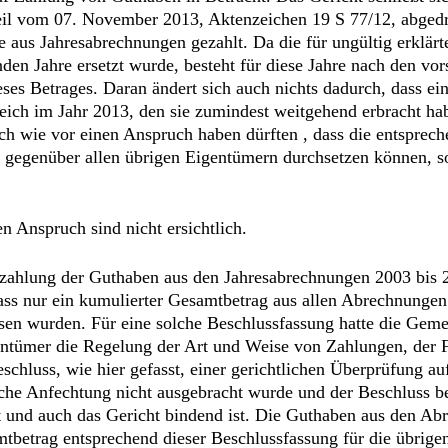
eil vom 07. November 2013, Aktenzeichen 19 S 77/12, abged
 aus Jahresabrechnungen gezahlt. Da die für ungültig erklär
den Jahre ersetzt wurde, besteht für diese Jahre nach den vor
es Betrages. Daran ändert sich auch nichts dadurch, dass ei
leich im Jahr 2013, den sie zumindest weitgehend erbracht hab
, nach wie vor einen Anspruch haben dürften , dass die entspr
gegenüber allen übrigen Eigentümern durchsetzen können, 
 Anspruch sind nicht ersichtlich.
zahlung der Guthaben aus den Jahresabrechnungen 2003 bis 2
ass nur ein kumulierter Gesamtbetrag aus allen Abrechnungen 
 wurden. Für eine solche Beschlussfassung hatte die Geme
mer die Regelung der Art und Weise von Zahlungen, der Fäl
chluss, wie hier gefasst, einer gerichtlichen Überprüfung au
lche Anfechtung nicht ausgebracht wurde und der Beschluss b
 und auch das Gericht bindend ist. Die Guthaben aus den Ab
amtbetrag entsprechend dieser Beschlussfassung für die übrige