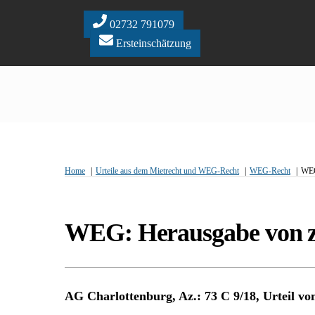
Skip
to
02732 791079
content
Ersteinschätzung
Home
Urteile aus dem Mietrecht und WEG-Recht
WEG-Recht
WEG
WEG: Herausgabe von zu
AG Charlottenburg, Az.: 73 C 9/18, Urteil vo