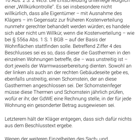
16 Abs. 2 S. 2 WEG. Die Entscheidung unterliege lediglich
einer „Willkürkontrolle“. Es sei insbesondere nicht
willkürlich, dass alle Eigentümer – mit Ausnahme des
Klägers – im Gegensatz zur früheren Kostenverteilung
nunmehr gerechter behandelt werden würden; es handele
sich aber nicht um Willkür, wenn die Kostenverteilung – wie
bei § 556a Abs. 1 S. 1 BGB – auf der Basis der
Wohnflächen stattfinden solle. Betreffend Ziffer 4 des
Beschlusses sei es so, dass dieser die Gasthermen in den
einzelnen Wohnungen betreffe, die – was unstreitig ist –
dort jeweils der Warmwasserbereitung dienten. Sowohl an
der linken als auch an der rechten Gebäudeseite gebe es,
ebenfalls unstreitig, einen Schornstein, der an diese
Gasthermen angeschlossen sei. Der Schornsteinfeger
müsse diese Thermen und Schornstein jährlich prüfen,
wofür er ihr, der GdWE eine Rechnung stelle, in der für jede
Wohnung ein gesonderter Betrag ausgewiesen sei.
Letzterem hält der Kläger entgegen, dass sich dafür nichts
aus dem Beschlusstext ergebe.
Wegen der weiteren Einzelheiten des Sach- und