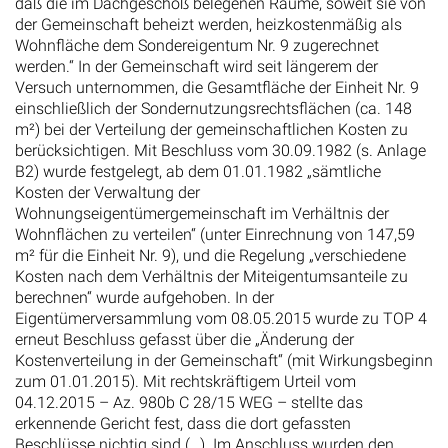
daß die im Dachgeschoß belegenen Räume, soweit sie von
der Gemeinschaft beheizt werden, heizkostenmäßig als
Wohnfläche dem Sondereigentum Nr. 9 zugerechnet
werden.“ In der Gemeinschaft wird seit längerem der
Versuch unternommen, die Gesamtfläche der Einheit Nr. 9
einschließlich der Sondernutzungsrechtsflächen (ca. 148
m²) bei der Verteilung der gemeinschaftlichen Kosten zu
berücksichtigen. Mit Beschluss vom 30.09.1982 (s. Anlage
B2) wurde festgelegt, ab dem 01.01.1982 „sämtliche
Kosten der Verwaltung der
Wohnungseigentümergemeinschaft im Verhältnis der
Wohnflächen zu verteilen“ (unter Einrechnung von 147,59
m² für die Einheit Nr. 9), und die Regelung „verschiedene
Kosten nach dem Verhältnis der Miteigentumsanteile zu
berechnen“ wurde aufgehoben. In der
Eigentümerversammlung vom 08.05.2015 wurde zu TOP 4
erneut Beschluss gefasst über die „Änderung der
Kostenverteilung in der Gemeinschaft“ (mit Wirkungsbeginn
zum 01.01.2015). Mit rechtskräftigem Urteil vom
04.12.2015 – Az. 980b C 28/15 WEG – stellte das
erkennende Gericht fest, dass die dort gefassten
Beschlüsse nichtig sind (…). Im Anschluss wurden den