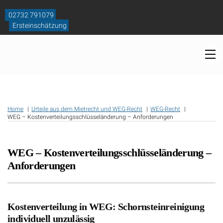
Skip
to
02732 791079
content
Ersteinschätzung
M
Home
Urteile aus dem Mietrecht und WEG-Recht
WEG-Recht
WEG – Kostenverteilungsschlüsseländerung – Anforderungen
WEG – Kostenverteilungsschlüsseländerung –
Anforderungen
Kostenverteilung in WEG: Schornsteinreinigung
individuell unzulässig