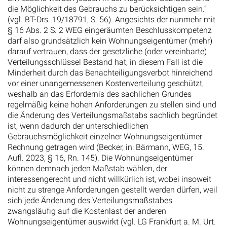
die Möglichkeit des Gebrauchs zu berücksichtigen sein.“
(vgl. BT-Drs. 19/18791, S. 56). Angesichts der nunmehr mit
§ 16 Abs. 2 S. 2 WEG eingeräumten Beschlusskompetenz
darf also grundsätzlich kein Wohnungseigentümer (mehr)
darauf vertrauen, dass der gesetzliche (oder vereinbarte)
Verteilungsschlüssel Bestand hat; in diesem Fall ist die
Minderheit durch das Benachteiligungsverbot hinreichend
vor einer unangemessenen Kostenverteilung geschützt,
weshalb an das Erfordernis des sachlichen Grundes
regelmäßig keine hohen Anforderungen zu stellen sind und
die Änderung des Verteilungsmaßstabs sachlich begründet
ist, wenn dadurch der unterschiedlichen
Gebrauchsmöglichkeit einzelner Wohnungseigentümer
Rechnung getragen wird (Becker, in: Bärmann, WEG, 15.
Aufl. 2023, § 16, Rn. 145). Die Wohnungseigentümer
können demnach jeden Maßstab wählen, der
interessengerecht und nicht willkürlich ist, wobei insoweit
nicht zu strenge Anforderungen gestellt werden dürfen, weil
sich jede Änderung des Verteilungsmaßstabes
zwangsläufig auf die Kostenlast der anderen
Wohnungseigentümer auswirkt (vgl. LG Frankfurt a. M. Urt.