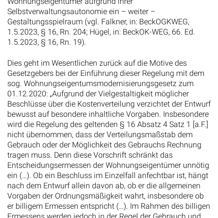
Wohnungseigentümer aufgrund ihrer
Selbstverwaltungsautonomie ein – weiter –
Gestaltungsspielraum (vgl. Falkner, in: BeckOGKWEG,
1.5.2023, § 16, Rn. 204; Hügel, in: BeckOK-WEG, 66. Ed.
1.5.2023, § 16, Rn. 19).
Dies geht im Wesentlichen zurück auf die Motive des
Gesetzgebers bei der Einführung dieser Regelung mit dem
sog. Wohnungseigentumsmodernisierungsgesetz zum
01.12.2020: „Aufgrund der Vielgestaltigkeit möglicher
Beschlüsse über die Kostenverteilung verzichtet der Entwurf
bewusst auf besondere inhaltliche Vorgaben. Insbesondere
wird die Regelung des geltenden § 16 Absatz 4 Satz 1 [a.F.]
nicht übernommen, dass der Verteilungsmaßstab dem
Gebrauch oder der Möglichkeit des Gebrauchs Rechnung
tragen muss. Denn diese Vorschrift schränkt das
Entscheidungsermessen der Wohnungseigentümer unnötig
ein (…). Ob ein Beschluss im Einzelfall anfechtbar ist, hängt
nach dem Entwurf allein davon ab, ob er die allgemeinen
Vorgaben der Ordnungsmäßigkeit wahrt, insbesondere ob
er billigem Ermessen entspricht (…). Im Rahmen des billigen
Ermessens werden jedoch in der Regel der Gebrauch und