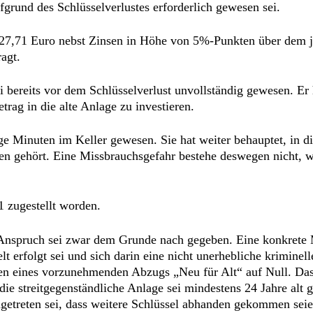
ufgrund des Schlüsselverlustes erforderlich gewesen sei.
627,71 Euro nebst Zinsen in Höhe von 5%-Punkten über dem je
agt.
i bereits vor dem Schlüsselverlust unvollständig gewesen. Er
rag in die alte Anlage zu investieren.
nige Minuten im Keller gewesen. Sie hat weiter behauptet, in 
en gehört. Eine Missbrauchsgefahr bestehe deswegen nicht, 
 zugestellt worden.
Anspruch sei zwar dem Grunde nach gegeben. Eine konkrete M
t erfolgt sei und sich darin eine nicht unerhebliche kriminell
en eines vorzunehmenden Abzugs „Neu für Alt“ auf Null. Das
ie streitgegenständliche Anlage sei mindestens 24 Jahre alt
etreten sei, dass weitere Schlüssel abhanden gekommen seien