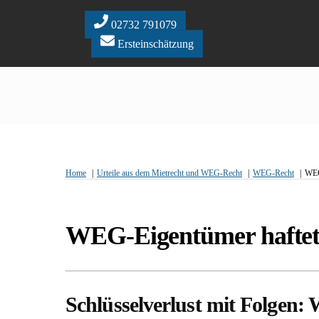
Skip
to
02732 791079
content
Ersteinschätzung
Home
Urteile aus dem Mietrecht und WEG-Recht
WEG-Recht
WEG-
WEG-Eigentümer haftet f
Schlüsselverlust mit Folgen: