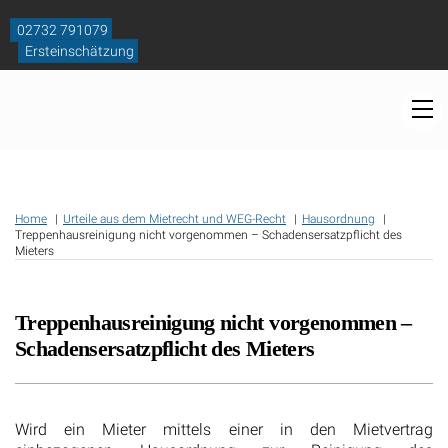
Skip
to
02732 791079
content
Ersteinschätzung
M
Home
Urteile aus dem Mietrecht und WEG-Recht
Hausordnung
Treppenhausreinigung nicht vorgenommen – Schadensersatzpflicht des
Mieters
Treppenhausreinigung nicht vorgenommen –
Schadensersatzpflicht des Mieters
Wird ein Mieter mittels einer in den Mietvertrag