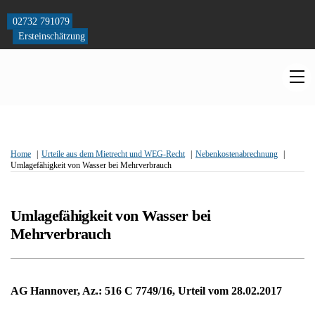
Skip
to
02732 791079
content
Ersteinschätzung
M
Home
Urteile aus dem Mietrecht und WEG-Recht
Nebenkostenabrechnung
Umlagefähigkeit von Wasser bei Mehrverbrauch
Umlagefähigkeit von Wasser bei
Mehrverbrauch
AG Hannover, Az.: 516 C 7749/16, Urteil vom 28.02.2017