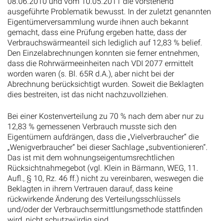
08.06.2010 und vom 10.05.2011 die vorstehend
ausgeführte Problematik bewusst. In der zuletzt genannten
Eigentümerversammlung wurde ihnen auch bekannt
gemacht, dass eine Prüfung ergeben hatte, dass der
Verbrauchswärmeanteil sich lediglich auf 12,83 % belief.
Den Einzelabrechnungen konnten sie ferner entnehmen,
dass die Rohrwärmeeinheiten nach VDI 2077 ermittelt
worden waren (s. Bl. 65R d.A.), aber nicht bei der
Abrechnung berücksichtigt wurden. Soweit die Beklagten
dies bestreiten, ist das nicht nachzuvollziehen.
Bei einer Kostenverteilung zu 70 % nach dem aber nur zu
12,83 % gemessenen Verbrauch musste sich den
Eigentümern aufdrängen, dass die „Vielverbraucher“ die
„Wenigverbraucher“ bei dieser Sachlage „subventionieren“.
Das ist mit dem wohnungseigentumsrechtlichen
Rücksichtnahmegebot (vgl. Klein in Bärmann, WEG, 11.
Aufl., § 10, Rz. 46 ff.) nicht zu vereinbaren, weswegen die
Beklagten in ihrem Vertrauen darauf, dass keine
rückwirkende Änderung des Verteilungsschlüssels
und/oder der Verbrauchsermittlungsmethode stattfinden
wird, nicht schutzwürdig sind.