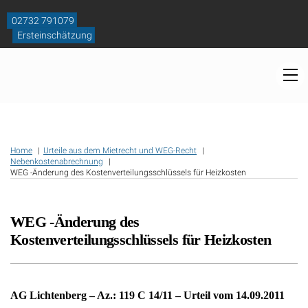
Skip
to
02732 791079
content
Ersteinschätzung
M
Home
Urteile aus dem Mietrecht und WEG-Recht
Nebenkostenabrechnung
WEG -Änderung des Kostenverteilungsschlüssels für Heizkosten
WEG -Änderung des
Kostenverteilungsschlüssels für Heizkosten
AG Lichtenberg – Az.: 119 C 14/11 – Urteil vom 14.09.2011