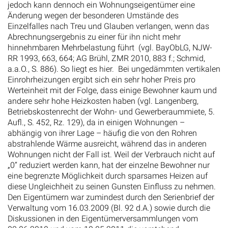
jedoch kann dennoch ein Wohnungseigentümer eine
Änderung wegen der besonderen Umstände des
Einzelfalles nach Treu und Glauben verlangen, wenn das
Abrechnungsergebnis zu einer für ihn nicht mehr
hinnehmbaren Mehrbelastung führt (vgl. BayObLG, NJW-
RR 1993, 663, 664; AG Brühl, ZMR 2010, 883 f.; Schmid,
a.a.O., S. 886). So liegt es hier. Bei ungedämmten vertikalen
Einrohrheizungen ergibt sich ein sehr hoher Preis pro
Werteinheit mit der Folge, dass einige Bewohner kaum und
andere sehr hohe Heizkosten haben (vgl. Langenberg,
Betriebskostenrecht der Wohn- und Gewerberaummiete, 5.
Aufl., S. 452, Rz. 129), da in einigen Wohnungen –
abhängig von ihrer Lage – häufig die von den Rohren
abstrahlende Wärme ausreicht, während das in anderen
Wohnungen nicht der Fall ist. Weil der Verbrauch nicht auf
„0“ reduziert werden kann, hat der einzelne Bewohner nur
eine begrenzte Möglichkeit durch sparsames Heizen auf
diese Ungleichheit zu seinen Gunsten Einfluss zu nehmen.
Den Eigentümern war zumindest durch den Serienbrief der
Verwaltung vom 16.03.2009 (Bl. 92 d.A.) sowie durch die
Diskussionen in den Eigentümerversammlungen vom