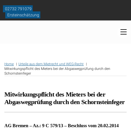
Skip
to
02732 791079
content
Ersteinschätzung
M
Home
Urteile aus dem Mietrecht und WEG-Recht
Mitwirkungspflicht des Mieters bei der Abgaswegprüfung durch den
Schornsteinfeger
Mitwirkungspflicht des Mieters bei der
Abgaswegprüfung durch den Schornsteinfeger
AG Bremen – Az.: 9 C 579/13 – Beschluss vom 20.02.2014