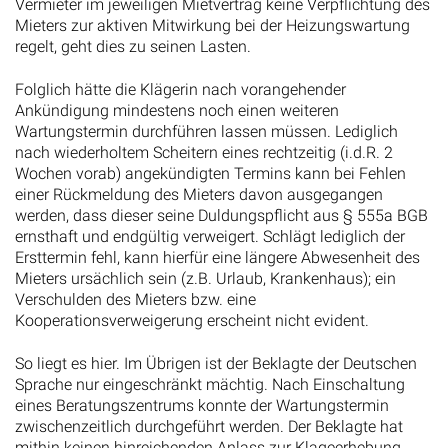
Vermieter im jeweiligen Mietvertrag keine Verpflichtung des
Mieters zur aktiven Mitwirkung bei der Heizungswartung
regelt, geht dies zu seinen Lasten.
Folglich hätte die Klägerin nach vorangehender
Ankündigung mindestens noch einen weiteren
Wartungstermin durchführen lassen müssen. Lediglich
nach wiederholtem Scheitern eines rechtzeitig (i.d.R. 2
Wochen vorab) angekündigten Termins kann bei Fehlen
einer Rückmeldung des Mieters davon ausgegangen
werden, dass dieser seine Duldungspflicht aus § 555a BGB
ernsthaft und endgültig verweigert. Schlägt lediglich der
Ersttermin fehl, kann hierfür eine längere Abwesenheit des
Mieters ursächlich sein (z.B. Urlaub, Krankenhaus); ein
Verschulden des Mieters bzw. eine
Kooperationsverweigerung erscheint nicht evident.
So liegt es hier. Im Übrigen ist der Beklagte der Deutschen
Sprache nur eingeschränkt mächtig. Nach Einschaltung
eines Beratungszentrums konnte der Wartungstermin
zwischenzeitlich durchgeführt werden. Der Beklagte hat
mithin keinen hinreichenden Anlass zur Klageerhebung