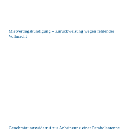
Mietvertragskündigung – Zurückweisung wegen fehlender
Vollmacht
Genehmigungswiderruf zur Anbringung einer Parabolantenne