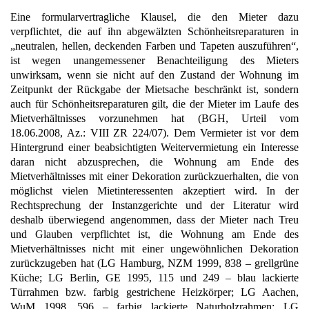
Eine formularvertragliche Klausel, die den Mieter dazu
verpflichtet, die auf ihn abgewälzten Schönheitsreparaturen in
„neutralen, hellen, deckenden Farben und Tapeten auszuführen“,
ist wegen unangemessener Benachteiligung des Mieters
unwirksam, wenn sie nicht auf den Zustand der Wohnung im
Zeitpunkt der Rückgabe der Mietsache beschränkt ist, sondern
auch für Schönheitsreparaturen gilt, die der Mieter im Laufe des
Mietverhältnisses vorzunehmen hat (BGH, Urteil vom
18.06.2008, Az.: VIII ZR 224/07). Dem Vermieter ist vor dem
Hintergrund einer beabsichtigten Weitervermietung ein Interesse
daran nicht abzusprechen, die Wohnung am Ende des
Mietverhältnisses mit einer Dekoration zurückzuerhalten, die von
möglichst vielen Mietinteressenten akzeptiert wird. In der
Rechtsprechung der Instanzgerichte und der Literatur wird
deshalb überwiegend angenommen, dass der Mieter nach Treu
und Glauben verpflichtet ist, die Wohnung am Ende des
Mietverhältnisses nicht mit einer ungewöhnlichen Dekoration
zurückzugeben hat (LG Hamburg, NZM 1999, 838 – grellgrüne
Küche; LG Berlin, GE 1995, 115 und 249 – blau lackierte
Türrahmen bzw. farbig gestrichene Heizkörper; LG Aachen,
WuM 1998, 596 – farbig lackierte Naturholzrahmen; LG