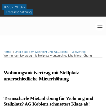
Skip
to
02732 791079
content
Ersteinschätzung
M
Home
Urteile aus dem Mietrecht und WEG-Recht
Mietvertrag
Wohnungsmietvertrag mit Stellplatz – unterschiedliche Mieterhöhung
Wohnungsmietvertrag mit Stellplatz –
unterschiedliche Mieterhöhung
Trennscharfe Mietanhebung für Wohnung und
Stellplatz? AG Koblenz schmettert Klage ab!