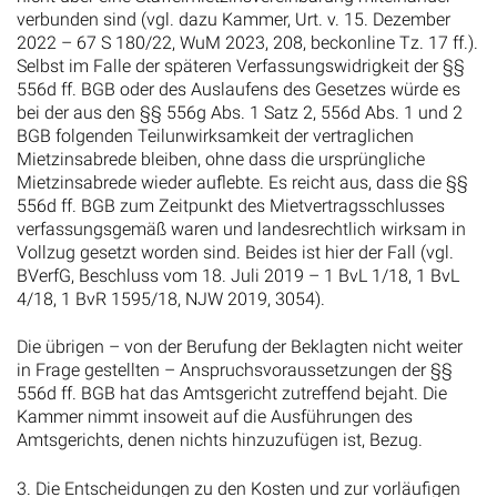
verbunden sind (vgl. dazu Kammer, Urt. v. 15. Dezember
2022 – 67 S 180/22, WuM 2023, 208, beckonline Tz. 17 ff.).
Selbst im Falle der späteren Verfassungswidrigkeit der §§
556d ff. BGB oder des Auslaufens des Gesetzes würde es
bei der aus den §§ 556g Abs. 1 Satz 2, 556d Abs. 1 und 2
BGB folgenden Teilunwirksamkeit der vertraglichen
Mietzinsabrede bleiben, ohne dass die ursprüngliche
Mietzinsabrede wieder auflebte. Es reicht aus, dass die §§
556d ff. BGB zum Zeitpunkt des Mietvertragsschlusses
verfassungsgemäß waren und landesrechtlich wirksam in
Vollzug gesetzt worden sind. Beides ist hier der Fall (vgl.
BVerfG, Beschluss vom 18. Juli 2019 – 1 BvL 1/18, 1 BvL
4/18, 1 BvR 1595/18, NJW 2019, 3054).
Die übrigen – von der Berufung der Beklagten nicht weiter
in Frage gestellten – Anspruchsvoraussetzungen der §§
556d ff. BGB hat das Amtsgericht zutreffend bejaht. Die
Kammer nimmt insoweit auf die Ausführungen des
Amtsgerichts, denen nichts hinzuzufügen ist, Bezug.
3. Die Entscheidungen zu den Kosten und zur vorläufigen