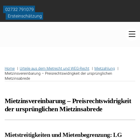
Skip
to
02732 791079
content
Ersteinschätzung
M
Home
Urteile aus dem Mietrecht und WEG-Recht
Mietzahlung
Mietzinsvereinbarung – Preisrechtswidrigkeit der ursprünglichen
Mietzinsabrede
Mietzinsvereinbarung – Preisrechtswidrigkeit
der ursprünglichen Mietzinsabrede
Mietstreitigkeiten und Mietenbegrenzung: LG