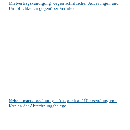
Mietvertragskündigung wegen schriftlicher Äußerungen und
Unhöflichkeiten gegenüber Vermieter
Nebenkostenabrechnung – Anspruch auf Übersendung von
Kopien der Abrechnungsbelege