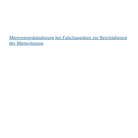
Mietvertragskündigung bei Falschangaben zur Beschädigung
der Mietwohnung