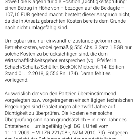
Soweit die Klägerin für die Position „Dichtigkeitsprüfung“
einen Betrag in Höhe von – bezogen auf die Beklagte –
107,16 EUR geltend macht, besteht dieser Anspruch nicht,
da die in Ansatz gebrachten Kosten bereits dem Grunde
nach nicht umlagefähig sind.
Umlegbar sind nur einwandfrei zustande gekommene
Betriebskosten, wobei gemäß § 556 Abs. 3 Satz 1 BGB nur
solche Kosten zu berücksichtigen sind, die dem
Wirtschaftlichkeitsgebot entsprechen (vgl. Pfeifer in:
Schach/Schultz/Schüller, BeckOK Mietrecht, 14. Edition
Stand 01.12.2018, § 556 Rn. 174). Daran fehlt es
vorliegend.
Ausweislich der von den Parteien übereinstimmend
vorgelegten bzw. vorgetragenen einschlägigen technischen
Regelungen sind Gasleitungen alle zwölf Jahre auf
Dichtigkeit zu überprüfen. Die Kosten einer solche
Überprüfung sind dann grundsätzlich – in dem Jahr des
Entstehens – umlagefähig (vgl. BGH, Urteil vom
11.11.2009, – VIII ZR 221/08 -, NZM 2010, 79). Entgegen