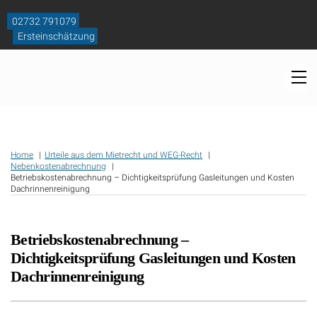
Skip
to
02732 791079
content
Ersteinschätzung
M
Home
Urteile aus dem Mietrecht und WEG-Recht
Nebenkostenabrechnung
Betriebskostenabrechnung – Dichtigkeitsprüfung Gasleitungen und Kosten
Dachrinnenreinigung
Betriebskostenabrechnung –
Dichtigkeitsprüfung Gasleitungen und Kosten
Dachrinnenreinigung