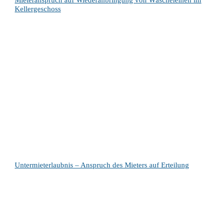
Mieteranspruch auf Wiederanbringung von Wäscheleinen im
Kellergeschoss
Untermieterlaubnis – Anspruch des Mieters auf Erteilung