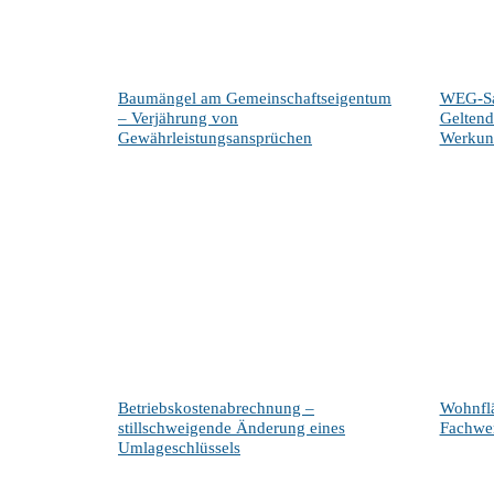
Baumängel am Gemeinschaftseigentum
WEG-Sa
– Verjährung von
Gelten
Gewährleistungsansprüchen
Werkun
Betriebskostenabrechnung –
Wohnfl
stillschweigende Änderung eines
Fachwe
Umlageschlüssels