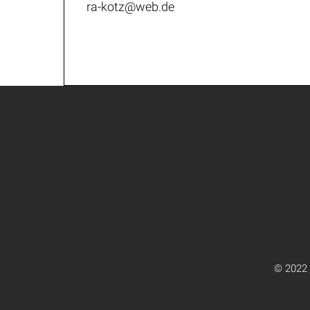
ra-kotz@web.de
© 2022