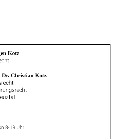
gen Kotz
echt
 Dr. Christian Kotz
srecht
erungsrecht
reuztal
n 8-18 Uhr