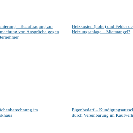
nierung – Beauftragung zur
Heizkosten (hohe) und Fehler de
dmachung von Ansprüche gegen
Heizungsanlage – Mietmangel?
ternehmer
ächenberechnung im
Eigenbedarf – Kündigungsaussc
rkhaus
durch Vereinbarung im Kaufvert