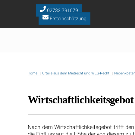
Skip
to
02732 791079
content
Ersteinschätzung
Home
Urteile aus dem Mietrecht und WEG-Recht
Nebenkoste
Wirtschaftlichkeitsgebo
Nach dem Wirtschaftlichkeitsgebot trifft d
die Einfluss auf die Höhe der von diesem z