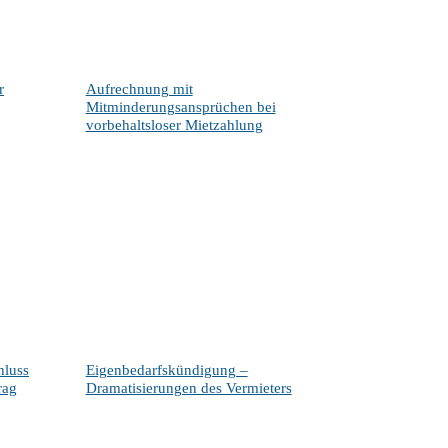
r
Aufrechnung mit
Mitminderungsansprüchen bei
vorbehaltsloser Mietzahlung
hluss
Eigenbedarfskündigung –
rag
Dramatisierungen des Vermieters