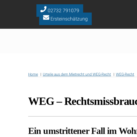
Skip
to
02732 791079
content
Ersteinschätzung
Home
Urteile aus dem Mietrecht und WEG-Recht
WEG-Recht
WEG – Rechtsmissbrauc
Ein umstrittener Fall im Wo