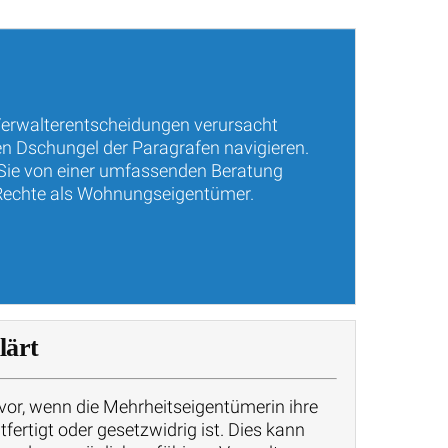
Verwalterentscheidungen verursacht
n Dschungel der Paragrafen navigieren.
n Sie von einer umfassenden Beratung
e Rechte als Wohnungseigentümer.
lärt
or, wenn die Mehrheitseigentümerin ihre
ertigt oder gesetzwidrig ist. Dies kann