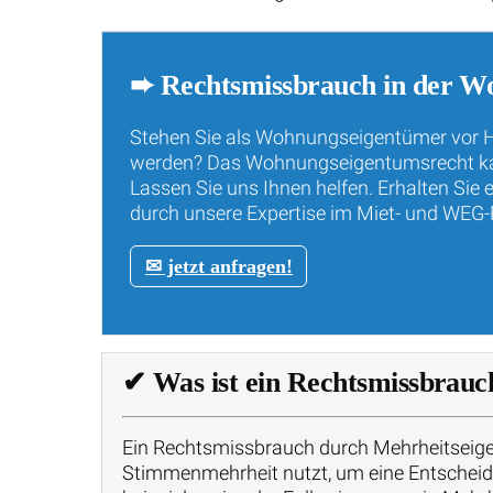
➨ Rechtsmissbrauch in der W
Stehen Sie als Wohnungseigentümer vor H
werden? Das Wohnungseigentumsrecht kann 
Lassen Sie uns Ihnen helfen. Erhalten Sie
durch unsere Expertise im Miet- und WEG-
✉ jetzt anfragen!
✔
Was ist ein Rechtsmissbrauc
Ein Rechtsmissbrauch durch Mehrheitseige
Stimmenmehrheit nutzt, um eine Entscheidun