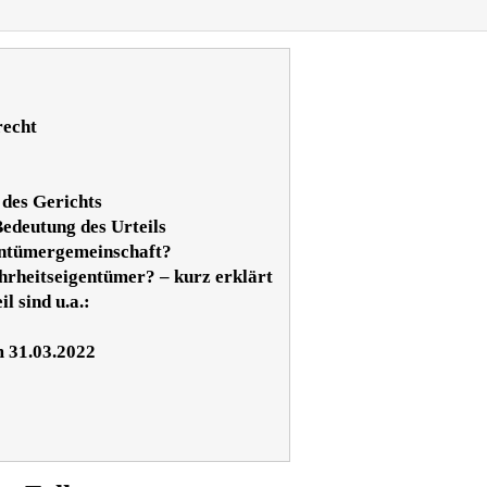
recht
 des Gerichts
edeutung des Urteils
entümergemeinschaft?
rheitseigentümer? – kurz erklärt
l sind u.a.:
m 31.03.2022