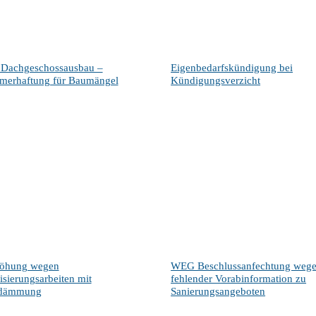
Dachgeschossausbau –
Eigenbedarfskündigung bei
merhaftung für Baumängel
Kündigungsverzicht
höhung wegen
WEG Beschlussanfechtung weg
sierungsarbeiten mit
fehlender Vorabinformation zu
dämmung
Sanierungsangeboten