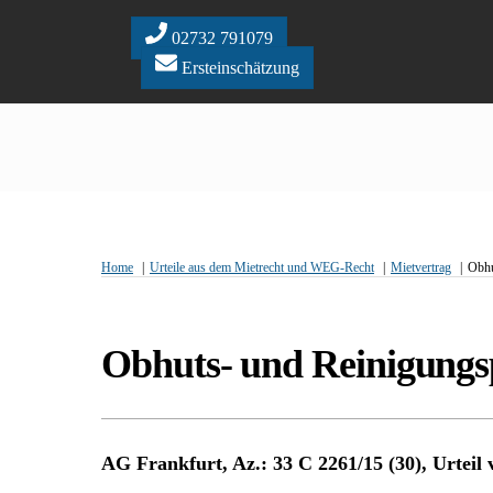
Skip
to
02732 791079
content
Ersteinschätzung
Home
Urteile aus dem Mietrecht und WEG-Recht
Mietvertrag
Obhu
Obhuts- und Reinigungs
AG Frankfurt, Az.: 33 C 2261/15 (30), Urteil