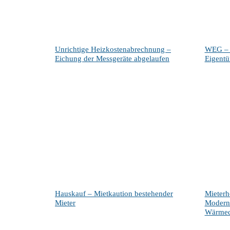
Unrichtige Heizkostenabrechnung –
WEG – 
Eichung der Messgeräte abgelaufen
Eigentü
Hauskauf – Mietkaution bestehender
Mieter
Mieter
Moderni
Wärme