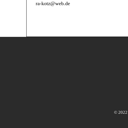
ra-kotz@web.de
© 202