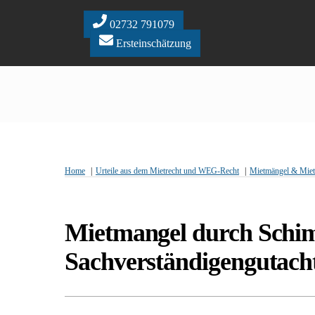
Skip
to
02732 791079
content
Ersteinschätzung
Home
Urteile aus dem Mietrecht und WEG-Recht
Mietmängel & Mie
Mietmangel durch Schimm
Sachverständigengutach