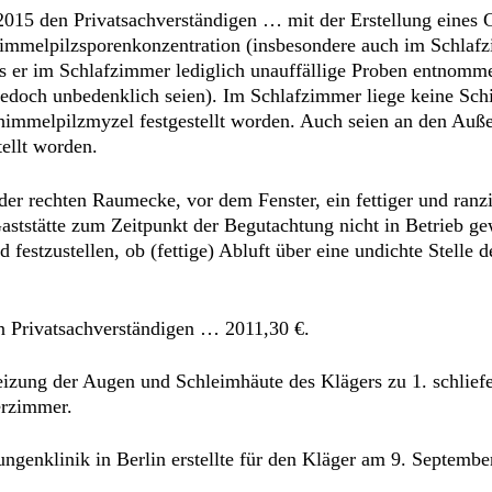
2015 den Privatsachverständigen … mit der Erstellung eines 
chimmelpilzsporenkonzentration (insbesondere auch im Schla
 er im Schlafzimmer lediglich unauffällige Proben entnommen
 jedoch unbedenklich seien). Im Schlafzimmer liege keine Sch
himmelpilzmyzel festgestellt worden. Auch seien an den Au
ellt worden.
 der rechten Raumecke, vor dem Fenster, ein fettiger und r
Gaststätte zum Zeitpunkt der Begutachtung nicht in Betrieb ge
d festzustellen, ob (fettige) Abluft über eine undichte Stelle
en Privatsachverständigen … 2011,30 €.
zung der Augen und Schleimhäute des Klägers zu 1. schlief
erzimmer.
enklinik in Berlin erstellte für den Kläger am 9. September