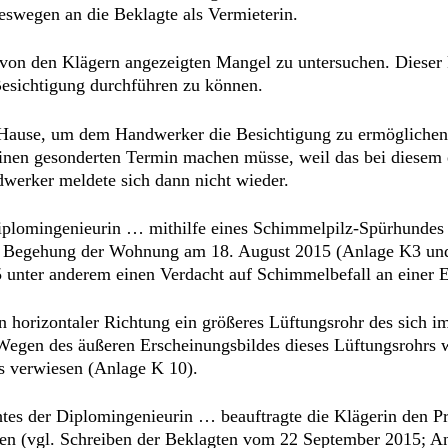
swegen an die Beklagte als Vermieterin.
von den Klägern angezeigten Mangel zu untersuchen. Dieser k
Besichtigung durchführen zu können.
 Hause, um dem Handwerker die Besichtigung zu ermöglichen.
inen gesonderten Termin machen müsse, weil das bei diesem e
werker meldete sich dann nicht wieder.
Diplomingenieurin … mithilfe eines Schimmelpilz-Spürhundes
e Begehung der Wohnung am 18. August 2015 (Anlage K3 und
 unter anderem einen Verdacht auf Schimmelbefall an einer
n horizontaler Richtung ein größeres Lüftungsrohr des sich im
Wegen des äußeren Erscheinungsbildes dieses Lüftungsrohrs w
os verwiesen (Anlage K 10).
htes der Diplomingenieurin … beauftragte die Klägerin den P
n (vgl. Schreiben der Beklagten vom 22 September 2015; Anl