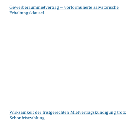
Gewerberaummietvertrag – vorformulierte salvatorische
Erhaltungsklausel
Wirksamkeit der fristgerechten Mietvertragskündigung trotz
Schonfristzahlung