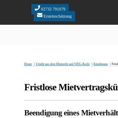
Skip
to
02732 791079
content
Ersteinschätzung
Home
Urteile aus dem Mietrecht und WEG-Recht
Kündigung
Fris
Fristlose Mietvertragsk
Beendigung eines Mietverhäl