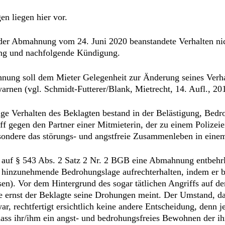
n liegen hier vor.
 der Abmahnung vom 24. Juni 2020 beanstandete Verhalten nic
ng und nachfolgende Kündigung.
nung soll dem Mieter Gelegenheit zur Änderung seines Verha
arnen (vgl. Schmidt-Futterer/Blank, Mietrecht, 14. Aufl., 20
ige Verhalten des Beklagten bestand in der Belästigung, Bed
 gegen den Partner einer Mitmieterin, der zu einem Polizeiei
esondere das störungs- und angstfreie Zusammenleben in ein
k auf § 543 Abs. 2 Satz 2 Nr. 2 BGB eine Abmahnung entbehr
 hinzunehmende Bedrohungslage aufrechterhalten, indem er be
sen). Vor dem Hintergrund des sogar tätlichen Angriffs auf de
e ernst der Beklagte seine Drohungen meint. Der Umstand, da
ar, rechtfertigt ersichtlich keine andere Entscheidung, denn j
 dass ihr/ihm ein angst- und bedrohungsfreies Bewohnen der 