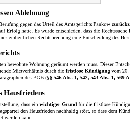
essen Ablehnung
 Berufung gegen das Urteil des Amtsgerichts Pankow
zurückz
 auf Erfolg hatte. Es wurde entschieden, dass die Rechtssache
iner einheitlichen Rechtsprechung eine Entscheidung des Beru
erichts
gten bewohnte Wohnung geräumt werden muss. Dieser Entsche
hende Mietverhältnis durch die
fristlose Kündigung
vom 20. 
 Paragraphen des BGB (
§§ 546 Abs. 1, 542, 543 Abs. 1, 569 
s Hausfriedens
tstellung, dass ein
wichtiger Grund
für die fristlose Kündi
ragspartei den Hausfrieden nachhaltig stört, so dass dem Kün
tet werden kann.