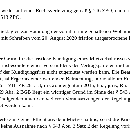
t weder auf einer Rechtsverletzung gemäß § 546 ZPO, noch r
§ 513 ZPO.
 Beklagten zur Räumung der von ihm inne gehaltenen Wohnung
ie mit Schreiben vom 20. August 2020 fristlos ausgesprochen
er Grund für die fristlose Kündigung eines Mietverhältnisse
, insbesondere eines Verschuldens der Vertragsparteien und u
uf der Kündigungsfrist nicht zugemutet werden kann. Die Bea
st, ist Ergebnis einer wertenden Betrachtung, in die alle im 
5 – VIII ZR 281/13, in Grundeigentum 2015, 853, juris, Rn. 1
69 Abs. 2 BGB liegt ein wichtiger Grund im Sinne des § 543 
Kündigenden unter den weiteren Voraussetzungen der Regelung
tet werden kann.
Verletzung einer Pflicht aus dem Mietverhältnis, so ist die K
n keine Ausnahme nach § 543 Abs. 3 Satz 2 der Regelung vorli