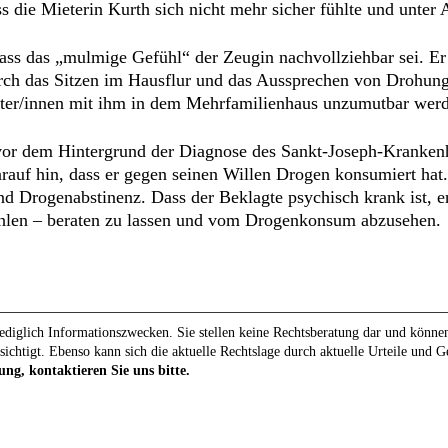
s die Mieterin Kurth sich nicht mehr sicher fühlte und unter A
dass das „mulmige Gefühl“ der Zeugin nachvollziehbar sei. Er 
rch das Sitzen im Hausflur und das Aussprechen von Drohung
er/innen mit ihm in dem Mehrfamilienhaus unzumutbar werd
vor dem Hintergrund der Diagnose des Sankt-Joseph-Krankenh
arauf hin, dass er gegen seinen Willen Drogen konsumiert ha
nd Drogenabstinenz. Dass der Beklagte psychisch krank ist, er
ohlen – beraten zu lassen und vom Drogenkonsum abzusehen.
diglich Informationszwecken. Sie stellen keine Rechtsberatung dar und können 
sichtigt. Ebenso kann sich die aktuelle Rechtslage durch aktuelle Urteile und 
ung, kontaktieren Sie uns bitte.