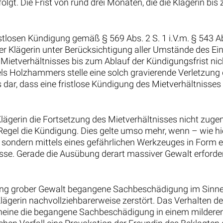
folgt. Die Frist von rund drei Monaten, die die Klägerin 
istlosen Kündigung gemäß § 569 Abs. 2 S. 1 i.V.m. § 543 A
er Klägerin unter Berücksichtigung aller Umstände des Ei
s Mietverhältnisses bis zum Ablauf der Kündigungsfrist n
s Holzhammers stelle eine solch gravierende Verletzung 
dar, dass eine fristlose Kündigung des Mietverhältnisses 
ägerin die Fortsetzung des Mietverhältnisses nicht zug
r Regel die Kündigung. Dies gelte umso mehr, wenn – wie 
t, sondern mittels eines gefährlichen Werkzeuges in For
sse. Gerade die Ausübung derart massiver Gewalt erford
g grober Gewalt begangene Sachbeschädigung im Sinne v
ägerin nachvollziehbarerweise zerstört. Das Verhalten des
heine die begangene Sachbeschädigung in einem milderen 