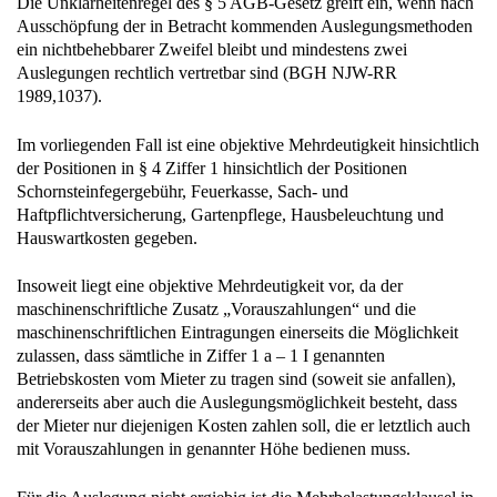
Die Unklarheitenregel des § 5 AGB-Gesetz greift ein, wenn nach
Ausschöpfung der in Betracht kommenden Auslegungsmethoden
ein nichtbehebbarer Zweifel bleibt und mindestens zwei
Auslegungen rechtlich vertretbar sind (BGH NJW-RR
1989,1037).
Im vorliegenden Fall ist eine objektive Mehrdeutigkeit hinsichtlich
der Positionen in § 4 Ziffer 1 hinsichtlich der Positionen
Schornsteinfegergebühr, Feuerkasse, Sach- und
Haftpflichtversicherung, Gartenpflege, Hausbeleuchtung und
Hauswartkosten gegeben.
Insoweit liegt eine objektive Mehrdeutigkeit vor, da der
maschinenschriftliche Zusatz „Vorauszahlungen“ und die
maschinenschriftlichen Eintragungen einerseits die Möglichkeit
zulassen, dass sämtliche in Ziffer 1 a – 1 I genannten
Betriebskosten vom Mieter zu tragen sind (soweit sie anfallen),
andererseits aber auch die Auslegungsmöglichkeit besteht, dass
der Mieter nur diejenigen Kosten zahlen soll, die er letztlich auch
mit Vorauszahlungen in genannter Höhe bedienen muss.