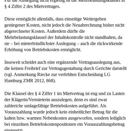
Für die Auslegung nicht ergiebig ist die Mehrbelastungsklausel in
§ 4 Ziffer 2 des Mietvertrages.
Diese ermöglicht allenfalls, dass einseitige Weitergeben
gestiegener Kosten, nicht jedoch die Neuabrechnung bisher nicht
abgerechneter Kosten. Außerdem dürfte die
Mehrbelastungsklausel der Inhaltskontrolle nicht standhalten, da
sie – bei mieterfeindlichster Auslegung – auch die rückwirkende
Erhöhung von Betriebskosten ermöglicht.
Insoweit scheidet auch eine ergänzende Vertragsauslegung aus,
die keinen Freibrief zur Vertragsgestaltung durch Gerichte darstellt
(vgl. Anmerkung Riecke zur verfehlten Entscheidung LG
Hamburg ZMR 2012, 868).
Die Klausel des § 4 Ziffer 1 im Mietvertrag ist eng und zu Lasten
der Klägerin/Vermieterin auszulegen, denn es sind zwar
zahlreiche umlagefähige Betriebskosten aufgeführt. Als
Vorauszahlung wurde jedoch kein einheitlicher Betrag für die
kalten bzw. warmen Nebenkosten ausgeworfen, sondern lediglich
bei einzelnen Betriebskostenpositionen ein Vorauszahlungsbetrag
eingesetzt.