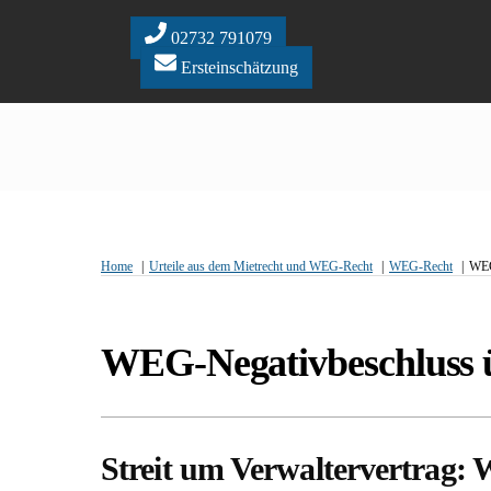
Skip
to
02732 791079
content
Ersteinschätzung
Home
Urteile aus dem Mietrecht und WEG-Recht
WEG-Recht
WEG
WEG-Negativbeschluss üb
Streit um Verwaltervertrag: