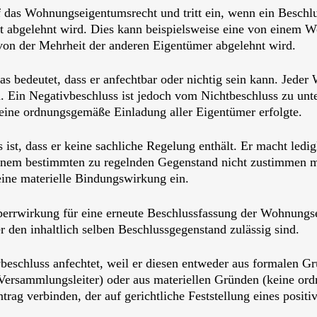
 das Wohnungseigentumsrecht und tritt ein, wenn ein Beschl
mit abgelehnt wird. Dies kann beispielsweise eine von einem
von der Mehrheit der anderen Eigentümer abgelehnt wird.
as bedeutet, dass er anfechtbar oder nichtig sein kann. Jede
Ein Negativbeschluss ist jedoch vom Nichtbeschluss zu unter
eine ordnungsgemäße Einladung aller Eigentümer erfolgte.
ist, dass er keine sachliche Regelung enthält. Er macht ledig
nem bestimmten zu regelnden Gegenstand nicht zustimmen mö
eine materielle Bindungswirkung ein.
 Sperrwirkung für eine erneute Beschlussfassung der Wohnung
r den inhaltlich selben Beschlussgegenstand zulässig sind.
chluss anfechtet, weil er diesen entweder aus formalen Grün
ersammlungsleiter) oder aus materiellen Gründen (keine ord
ag verbinden, der auf gerichtliche Feststellung eines positiv