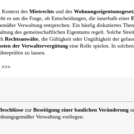
m Kontext des
Mietrechts
und des
Wohnungseigentumsgeset
eht es um die Frage, ob Entscheidungen, die innerhalb einer
E
mäßer Verwaltung entsprechen. Ein häufig diskutiertes Thema
waltung des gemeinschaftlichen Eigentums regelt. Solche Stre
rch
Rechtsanwälte
, die Gültigkeit oder Ungültigkeit der gefa
sten der Verwaltervergütung
eine Rolle spielen. In solchen
überprüfen zu lassen.
>>>
eschlüsse
zur
Beseitigung einer baulichen Veränderung
u
ordnungsgemäßer Verwaltung vorliegen.