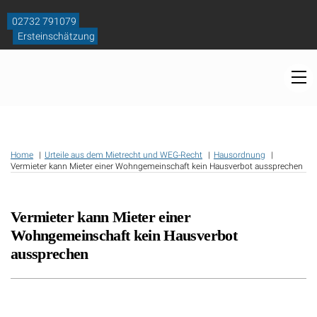
Skip
to
02732 791079
content
Ersteinschätzung
M
Home
Urteile aus dem Mietrecht und WEG-Recht
Hausordnung
Vermieter kann Mieter einer Wohngemeinschaft kein Hausverbot aussprechen
Vermieter kann Mieter einer
Wohngemeinschaft kein Hausverbot
aussprechen