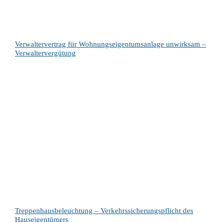
Verwaltervertrag für Wohnungseigentumsanlage unwirksam –
Verwaltervergütung
Treppenhausbeleuchtung – Verkehrssicherungspflicht des
Hauseigentümers