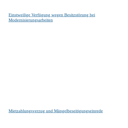
Einstweilige Verfügung wegen Besitzstörung bei
Modernisierungsarbeiten
Mietzahlungsverzug und Mängelbeseitigungseinrede