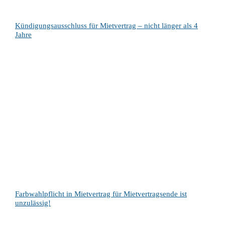
Kündigungsausschluss für Mietvertrag – nicht länger als 4
Jahre
Farbwahlpflicht in Mietvertrag für Mietvertragsende ist
unzulässig!