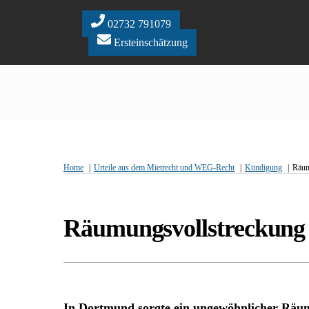
Skip
to
02732 791079
content
Ersteinschätzung
Home
Urteile aus dem Mietrecht und WEG-Recht
Kündigung
Räum
Räumungsvollstreckung 
In Dortmund sorgte ein ungewöhnlicher Räumu