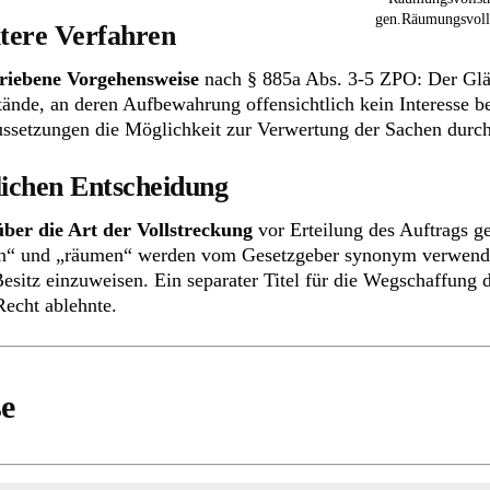
gen.Räumungsvolls
itere Verfahren
hriebene Vorgehensweise
nach § 885a Abs. 3-5 ZPO: Der Gläu
nde, an deren Aufbewahrung offensichtlich kein Interesse be
aussetzungen die Möglichkeit zur Verwertung der Sachen durc
ichen Entscheidung
ber die Art der Vollstreckung
vor Erteilung des Auftrags g
en“ und „räumen“ werden vom Gesetzgeber synonym verwendet
sitz einzuweisen. Ein separater Titel für die Wegschaffung de
Recht ablehnte.
se