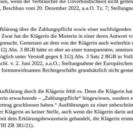
ssen, wenn der Verbraucher die Unverbindlichkeit nicht gelt
er, Beschluss vom 20. Dezember 2022, a.a.O. Tz. 7; Stellun
klärung über die Zahlungspflicht sowie einer nachfolgenden 
r. Zwar hat die Klägerin die Mieterin in einer deren Antwort
gemacht. Gemessen an dem von der Klägerin auch weiterhin 
2j Abs. 3 BGB hätte es aber an einer transparenten, unmiss
öglich unter Verstoß gegen § 312j Abs. 3 Satz 2 BGB in Vollzu
schl. v. 2. Juni 2022, a.a.O.; Stellungnahme der Europäische
s formunwirksamen Rechtsgeschäfts grundsätzlich nicht gest
fklärung durch die Klägerin fehlt es. Denn die Klägerin hat 
rin erwachsende – „Zahlungspflicht“ hingewiesen, sondern es
Vertrag geschlossen haben.“ Ausführungen zu einer unbeschrä
 der Klägerin an keiner Stelle, auch wenn die Klägerin darin
it dem Erklärungsbewusstsein gehandelt, die Klägerin erstmal
VIII ZR 381/21).