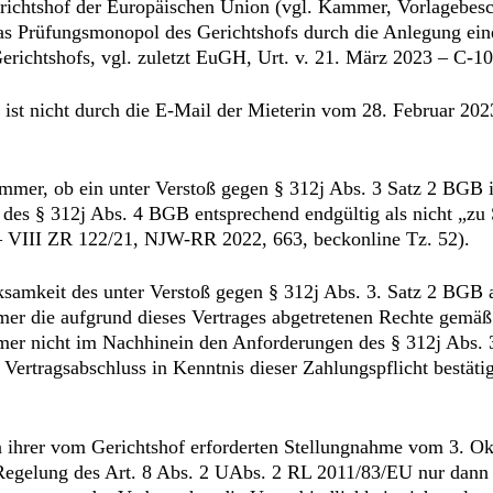
richtshof der Europäischen Union (vgl. Kammer, Vorlagebesch
, das Prüfungsmonopol des Gerichtshofs durch die Anlegung ei
s Gerichtshofs, vgl. zuletzt EuGH, Urt. v. 21. März 2023 – C-
ist nicht durch die E-Mail der Mieterin vom 28. Februar 2023 
mmer, ob ein unter Verstoß gegen § 312j Abs. 3 Satz 2 BGB in
des § 312j Abs. 4 BGB entsprechend endgültig als nicht „
 – VIII ZR 122/21, NJW-RR 2022, 663, beckonline Tz. 52).
samkeit des unter Verstoß gegen § 312j Abs. 3. Satz 2 BGB 
er die aufgrund dieses Vertrages abgetretenen Rechte gemäß
er nicht im Nachhinein den Anforderungen des § 312j Abs. 
 Vertragsabschluss in Kenntnis dieser Zahlungspflicht bestäti
 ihrer vom Gerichtshof erforderten Stellungnahme vom 3. Okt
ie Regelung des Art. 8 Abs. 2 UAbs. 2 RL 2011/83/EU nur dann 