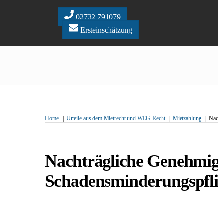
Skip
to
02732 791079
content
Ersteinschätzung
Home
Urteile aus dem Mietrecht und WEG-Recht
Mietzahlung
Nac
Nachträgliche Genehmigu
Schadensminderungspfli