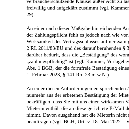
verbraucherschützende Klausel außer Acht zu la
freiwillig und aufgeklärt zustimmt (vgl. Kamm
29).
An einer nach dieser Maßgabe hinreichenden Auf
der Zahlungspflicht fehlt es jedoch nach wie vo
Wirksamkeit des Vertragsschlusses aufmerksam 
2 RL 2011/83/EU und des darauf beruhenden § 31
darüber bedurft, dass die „Bestätigung“ des wom
„zahlungspflichtig“ ist (vgl. Kammer, Vorlagebe
Abs. 1 BGB, der die formfreie Bestätigung eine
1. Februar 2023, § 141 Rn. 23 m.w.N.).
An einer diesen Anforderungen entsprechenden Au
nunmehr aus der erbetenen Bestätigung der Miete
bekräftigen, dass Sie mit uns einen wirksamen 
Mieterin enthält die an diese gerichtete E-Mail
nimmt. Davon ausgehend hat die Mieterin nicht m
beauftragen (vgl. BGH, Urt. v. 18. Mai 2022 – 