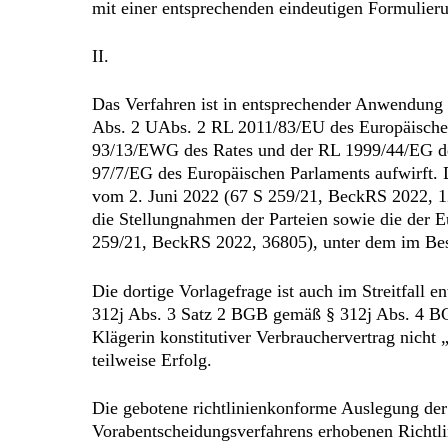
mit einer entsprechenden eindeutigen Formulieru
II.
Das Verfahren ist in entsprechender Anwendung 
Abs. 2 UAbs. 2 RL 2011/83/EU des Europäischen
93/13/EWG des Rates und der RL 1999/44/EG de
97/7/EG des Europäischen Parlaments aufwirft. 
vom 2. Juni 2022 (67 S 259/21, BeckRS 2022, 12
die Stellungnahmen der Parteien sowie die der
259/21, BeckRS 2022, 36805), unter dem im Bes
Die dortige Vorlagefrage ist auch im Streitfall e
312j Abs. 3 Satz 2 BGB gemäß § 312j Abs. 4 BGB 
Klägerin konstitutiver Verbrauchervertrag nicht
teilweise Erfolg.
Die gebotene richtlinienkonforme Auslegung der
Vorabentscheidungsverfahrens erhobenen Richtlini