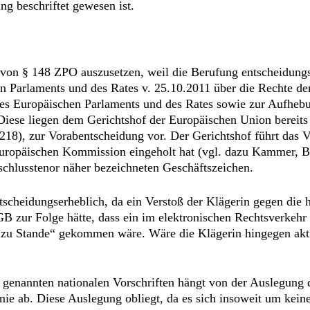
ng beschriftet gewesen ist.
von § 148 ZPO auszusetzen, weil die Berufung entscheidungs
 Parlaments und des Rates v. 25.10.2011 über die Rechte de
s Europäischen Parlaments und des Rates sowie zur Aufheb
Diese liegen dem Gerichtshof der Europäischen Union bereit
18), zur Vorabentscheidung vor. Der Gerichtshof führt das V
 Europäischen Kommission eingeholt hat (vgl. dazu Kammer,
chlusstenor näher bezeichneten Geschäftszeichen.
ntscheidungserheblich, da ein Verstoß der Klägerin gegen die h
zur Folge hätte, dass ein im elektronischen Rechtsverkehr g
 „zu Stande“ gekommen wäre. Wäre die Klägerin hingegen aktivl
 genannten nationalen Vorschriften hängt von der Auslegung 
e ab. Diese Auslegung obliegt, da es sich insoweit um keinen 