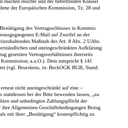
end machen möchte und der betreffenden Klausel
gnahme der Europäischen Kommission, Tz. 28 und
Bestätigung des Vertragsschlusses in Kenntnis
 vorausgegangenen E-Mail auf Zweifel an der
einzuhaltenden Maßstab des Art. 8 Abs. 2 UAbs.
verständlichen und uneingeschränkten Aufklärung
g gesetzten Vertragsverhältnisses ihrerseits
n Kommission; a.a.O.). Dem entspricht § 141
attet (vgl. Beurskens, in: BeckOGK BGB, Stand:
erneut nicht uneingeschränkt auf eine –
 stattdessen bei der Bitte bewenden lassen, „zu
nkten und unbedingten Zahlungspflicht der
 auf ihre Allgemeinen Geschäftsbedingungen Bezug
s mit ihrer „Bestätigung“ kostenpflichtig zu