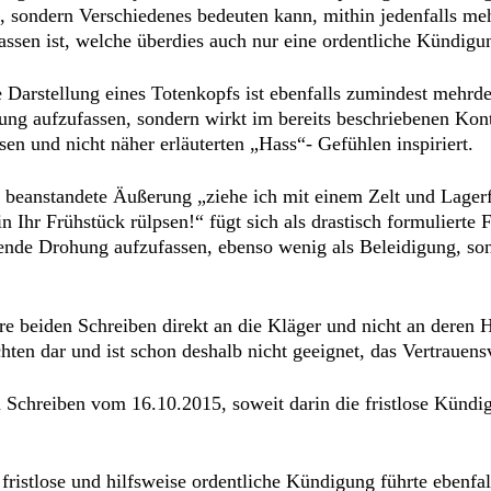
t, sondern Verschiedenes bedeuten kann, mithin jedenfalls meh
sen ist, welche überdies auch nur eine ordentliche Kündigung
e Darstellung eines Totenkopfs ist ebenfalls zumindest mehrdeu
ung aufzufassen, sondern wirkt im bereits beschriebenen Kon
sen und nicht näher erläuterten „Hass“- Gefühlen inspiriert.
h beanstandete Äußerung „ziehe ich mit einem Zelt und Lagerfe
 Ihr Frühstück rülpsen!“ fügt sich als drastisch formulierte 
mende Drohung aufzufassen, ebenso wenig als Beleidigung, son
re beiden Schreiben direkt an die Kläger und nicht an deren Ha
chten dar und ist schon deshalb nicht geeignet, das Vertrauens
 Schreiben vom 16.10.2015, soweit darin die fristlose Kündi
 fristlose und hilfsweise ordentliche Kündigung führte ebenfa