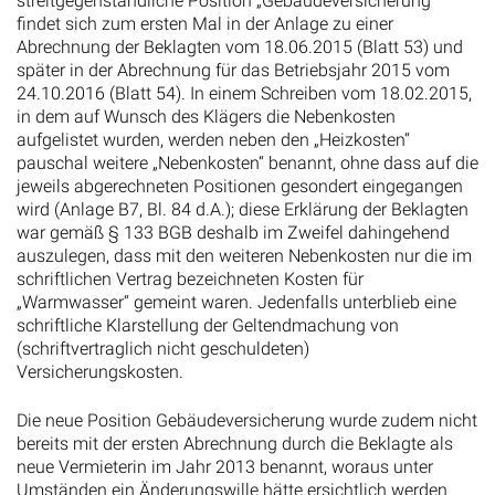
streitgegenständliche Position „Gebäudeversicherung“
findet sich zum ersten Mal in der Anlage zu einer
Abrechnung der Beklagten vom 18.06.2015 (Blatt 53) und
später in der Abrechnung für das Betriebsjahr 2015 vom
24.10.2016 (Blatt 54). In einem Schreiben vom 18.02.2015,
in dem auf Wunsch des Klägers die Nebenkosten
aufgelistet wurden, werden neben den „Heizkosten“
pauschal weitere „Nebenkosten“ benannt, ohne dass auf die
jeweils abgerechneten Positionen gesondert eingegangen
wird (Anlage B7, Bl. 84 d.A.); diese Erklärung der Beklagten
war gemäß § 133 BGB deshalb im Zweifel dahingehend
auszulegen, dass mit den weiteren Nebenkosten nur die im
schriftlichen Vertrag bezeichneten Kosten für
„Warmwasser“ gemeint waren. Jedenfalls unterblieb eine
schriftliche Klarstellung der Geltendmachung von
(schriftvertraglich nicht geschuldeten)
Versicherungskosten.
Die neue Position Gebäudeversicherung wurde zudem nicht
bereits mit der ersten Abrechnung durch die Beklagte als
neue Vermieterin im Jahr 2013 benannt, woraus unter
Umständen ein Änderungswille hätte ersichtlich werden