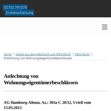
Skip
to
02732 791079
content
Ersteinschätzung
M
Home
Urteile aus dem Mietrecht und WEG-Recht
WEG-Recht
Anfechtung von Wohnungseigentümerbeschlüssen
Anfechtung von
Wohnungseigentümerbeschlüssen
AG Hamburg-Altona, Az.: 303a C 20/12, Urteil vom
15.03.2013