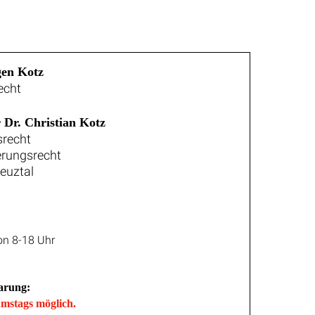
gen Kotz
echt
 Dr. Christian Kotz
srecht
erungsrecht
reuztal
n 8-18 Uhr
arung:
mstags möglich.