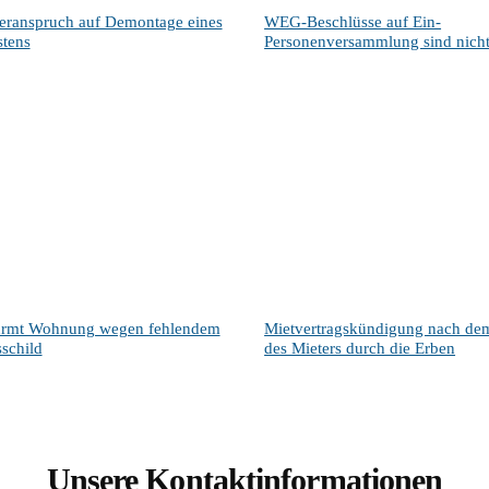
eranspruch auf Demontage eines
WEG-Beschlüsse auf Ein-
stens
Personenversammlung sind nicht
ürmt Wohnung wegen fehlendem
Mietvertragskündigung nach de
schild
des Mieters durch die Erben
Unsere Kontaktinformationen