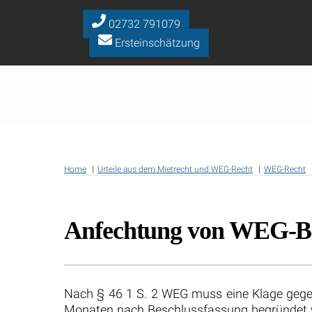
Skip
to
02732 791079
content
Ersteinschätzung
Home
Urteile aus dem Mietrecht und WEG-Recht
WEG-Recht
Anfechtung von WEG-Bes
Nach § 46 1 S. 2 WEG muss eine Klage gege
Monaten nach Beschlussfassung begründet wer