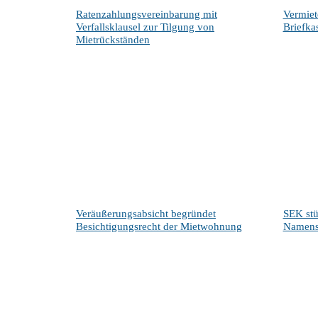
Ratenzahlungsvereinbarung mit
Vermiet
Verfallsklausel zur Tilgung von
Briefka
Mietrückständen
Veräußerungsabsicht begründet
SEK st
Besichtigungsrecht der Mietwohnung
Namens