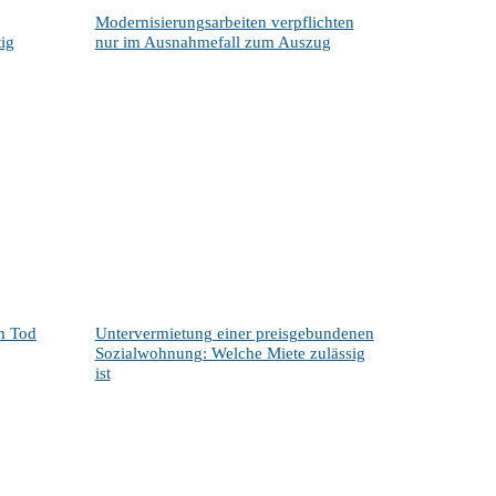
Modernisierungsarbeiten verpflichten
ig
nur im Ausnahmefall zum Auszug
m Tod
Untervermietung einer preisgebundenen
Sozialwohnung: Welche Miete zulässig
ist