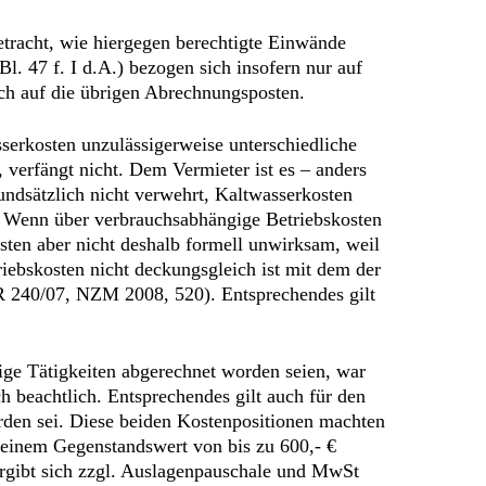
etracht, wie hiergegen berechtigte Einwände
. 47 f. I d.A.) bezogen sich insofern nur auf
ch auf die übrigen Abrechnungsposten.
erkosten unzulässigerweise unterschiedliche
verfängt nicht. Dem Vermieter ist es – anders
ndsätzlich nicht verwehrt, Kaltwasserkosten
. Wenn über verbrauchsabhängige Betriebskosten
osten aber nicht deshalb formell unwirksam, weil
ebskosten nicht deckungsgleich ist mit dem der
 240/07, NZM 2008, 520). Entsprechendes gilt
ige Tätigkeiten abgerechnet worden seien, war
 beachtlich. Entsprechendes gilt auch für den
den sei. Diese beiden Kostenpositionen machten
 einem Gegenstandswert von bis zu 600,- €
ergibt sich zzgl. Auslagenpauschale und MwSt