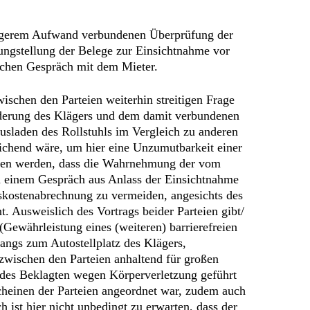
ringerem Aufwand verbundenen Überprüfung der
ungstellung der Belege zur Einsichtnahme vor
lichen Gespräch mit dem Mieter.
ischen den Parteien weiterhin streitigen Frage
derung des Klägers und dem damit verbundenen
sladen des Rollstuhls im Vergleich zu anderen
eichend wäre, um hier eine Unzumutbarkeit einer
ssen werden, dass die Wahrnehmung der vom
n einem Gespräch aus Anlass der Einsichtnahme
bskostenabrechnung zu vermeiden, angesichts des
t. Ausweislich des Vortrags beider Parteien gibt/
Gewährleistung eines (weiteren) barrierefreien
ngs zum Autostellplatz des Klägers,
zwischen den Parteien anhaltend für großen
e des Beklagten wegen Körperverletzung geführt
cheinen der Parteien angeordnet war, zudem auch
ist hier nicht unbedingt zu erwarten, dass der