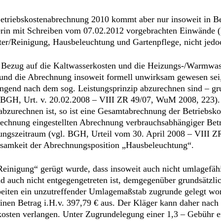
 Betriebskostenabrechnung 2010 kommt aber nur insoweit in B
rin mit Schreiben vom 07.02.2012 vorgebrachten Einwände (Bl
ter/Reinigung, Hausbeleuchtung und Gartenpflege, nicht jedo
n Bezug auf die Kaltwasserkosten und die Heizungs-/Warmwass
nd die Abrechnung insoweit formell unwirksam gewesen sei, 
gend nach dem sog. Leistungsprinzip abzurechnen sind – gru
. BGH, Urt. v. 20.02.2008 – VIII ZR 49/07, WuM 2008, 223)
 abzurechnen ist, so ist eine Gesamtabrechnung der Betriebsk
echnung eingestellten Abrechnung verbrauchsabhängiger Betri
gszeitraum (vgl. BGH, Urteil vom 30. April 2008 – VIII ZR
ksamkeit der Abrechnungsposition „Hausbeleuchtung“.
Reinigung“ gerügt wurde, dass insoweit auch nicht umlagefäh
 auch nicht entgegengetreten ist, demgegenüber grundsätzlich
eiten ein unzutreffender Umlagemaßstab zugrunde gelegt wor
nen Betrag i.H.v. 397,79 € aus. Der Kläger kann daher nach
skosten verlangen. Unter Zugrundelegung einer 1,3 – Gebühr 