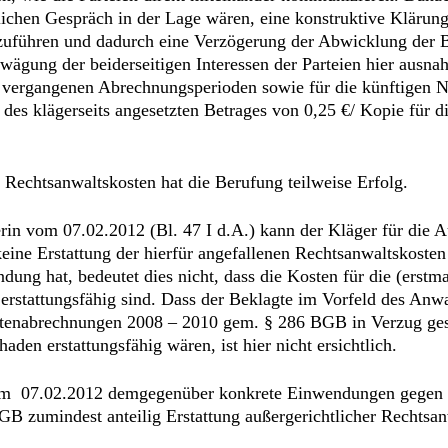
nlichen Gespräch in der Lage wären, eine konstruktive Klär
uführen und dadurch eine Verzögerung der Abwicklung der 
ägung der beiderseitigen Interessen der Parteien hier ausn
en vergangenen Abrechnungsperioden sowie für die künftige
 des klägerseits angesetzten Betrages von 0,25 €/ Kopie für 
r Rechtsanwaltskosten hat die Berufung teilweise Erfolg.
terin vom 07.02.2012 (Bl. 47 I d.A.) kann der Kläger für di
ine Erstattung der hierfür angefallenen Rechtsanwaltskosten
ng hat, bedeutet dies nicht, dass die Kosten für die (erstm
erstattungsfähig sind. Dass der Beklagte im Vorfeld des Anw
tenabrechnungen 2008 – 2010 gem. § 286 BGB in Verzug gese
den erstattungsfähig wären, ist hier nicht ersichtlich.
n vom 07.02.2012 demgegenüber konkrete Einwendungen gegen
GB zumindest anteilig Erstattung außergerichtlicher Rechtsan