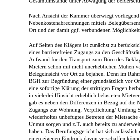
Gesamtumstände unter Abwägung der beiderseitig
Nach Ansicht der Kammer überwiegt vorliegend d
Nebenkostenabrechnungen mittels Belegübersendu
Ort und der damit ggf. verbundenen Möglichkeit 
Auf Seiten des Klägers ist zunächst zu berücksic
eines barrierefreien Zugangs zu den Geschäfts
Aufwand für den Transport zum Büro des Beklagt
Mietern schon mit nicht unerheblichen Mühen ver
Belegeinsicht vor Ort zu bejahen. Denn im Rah
BGH zur Begründung einer grundsätzlich vor Or
eine sofortige Klärung der strittigen Fragen he
in vielerlei Hinsicht erheblich belasteten Mietve
gab es neben den Differenzen in Bezug auf die N
Zugangs zur Wohnung, Verpflichtung/ Umfang Sc
wiederholtes unbefugtes Betreten der Mietsache
Unmut sorgen und z.T. auch bereits zu anderweit
haben. Das Berufungsgericht hat sich anlässlic
einen eigenen Eindruck davon verschaffen können