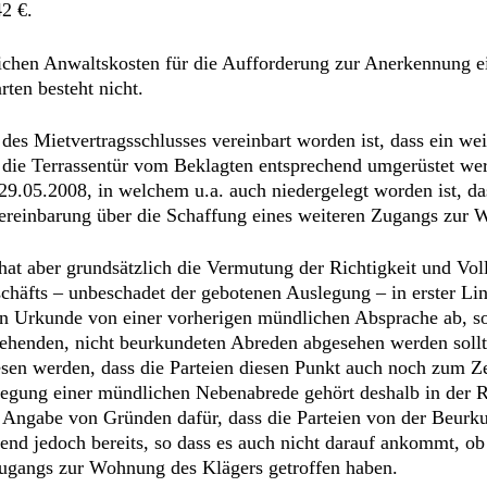
42 €.
tlichen Anwaltskosten für die Aufforderung zur Anerkennung 
ten besteht nicht.
ld des Mietvertragsschlusses vereinbart worden ist, dass ein 
 die Terrassentür vom Beklagten entsprechend umgerüstet wer
9.05.2008, in welchem u.a. auch niedergelegt worden ist, d
e Vereinbarung über die Schaffung eines weiteren Zugangs zur
 aber grundsätzlich die Vermutung der Richtigkeit und Volls
eschäfts – unbeschadet der gebotenen Auslegung – in erster 
lten Urkunde von einer vorherigen mündlichen Absprache ab, s
ehenden, nicht beurkundeten Abreden abgesehen werden sollte
n werden, dass die Parteien diesen Punkt auch noch zum Zei
rlegung einer mündlichen Nebenabrede gehört deshalb in der R
ie Angabe von Gründen dafür, dass die Parteien von der Beur
end jedoch bereits, so dass es auch nicht darauf ankommt, ob
Zugangs zur Wohnung des Klägers getroffen haben.