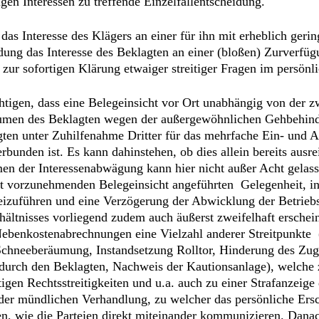
en Interessen zu treffende Einzelfallentscheidung.
as Interesse des Klägers an einer für ihn mit erheblich ge
ng das Interesse des Beklagten an einer (bloßen) Zurverfüg
zur sofortigen Klärung etwaiger streitiger Fragen im persön
htigen, dass eine Belegeinsicht vor Ort unabhängig von der zw
räumen des Beklagten wegen der außergewöhnlichen Gehbehin
en unter Zuhilfenahme Dritter für das mehrfache Ein- und Au
bunden ist. Es kann dahinstehen, ob dies allein bereits ausr
men der Interessenabwägung kann hier nicht außer Acht gela
t vorzunehmenden Belegeinsicht angeführten Gelegenheit, i
rbeizuführen und eine Verzögerung der Abwicklung der Betrie
rhältnisses vorliegend zudem auch äußerst zweifelhaft erschein
ebenkostenabrechnungen eine Vielzahl anderer Streitpunkte (
hneeberäumung, Instandsetzung Rolltor, Hinderung des Zuga
 durch den Beklagten, Nachweis der Kautionsanlage), welche 
igen Rechtsstreitigkeiten und u.a. auch zu einer Strafanzeig
h der mündlichen Verhandlung, zu welcher das persönliche Ers
, wie die Parteien direkt miteinander kommunizieren. Danach 