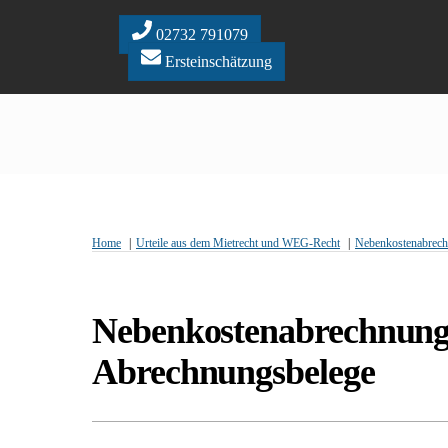
Skip
to
02732 791079
content
Ersteinschätzung
Home
Urteile aus dem Mietrecht und WEG-Recht
Nebenkostenabrec
Nebenkostenabrechnung 
Abrechnungsbelege