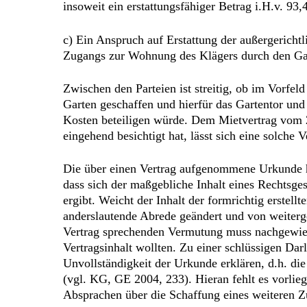
insoweit ein erstattungsfähiger Betrag i.H.v. 93,
c) Ein Anspruch auf Erstattung der außergerich
Zugangs zur Wohnung des Klägers durch den Gar
Zwischen den Parteien ist streitig, ob im Vorfe
Garten geschaffen und hierfür das Gartentor und
Kosten beteiligen würde. Dem Mietvertrag vom 2
eingehend besichtigt hat, lässt sich eine solch
Die über einen Vertrag aufgenommene Urkunde hat
dass sich der maßgebliche Inhalt eines Rechtsg
ergibt. Weicht der Inhalt der formrichtig erstel
anderslautende Abrede geändert und von weiterg
Vertrag sprechenden Vermutung muss nachgewiese
Vertragsinhalt wollten. Zu einer schlüssigen Da
Unvollständigkeit der Urkunde erklären, d.h. d
(vgl. KG, GE 2004, 233). Hieran fehlt es vorlieg
Absprachen über die Schaffung eines weiteren 