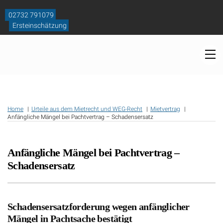
Skip
to
02732 791079
content
Ersteinschätzung
M
Home
Urteile aus dem Mietrecht und WEG-Recht
Mietvertrag
Anfängliche Mängel bei Pachtvertrag – Schadensersatz
Anfängliche Mängel bei Pachtvertrag –
Schadensersatz
Schadensersatzforderung wegen anfänglicher
Mängel in Pachtsache bestätigt