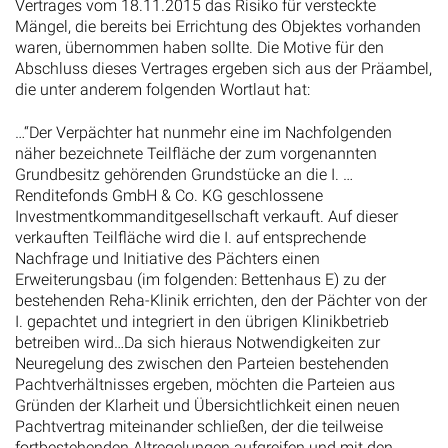
Vertrages vom 18.11.2015 das Risiko für versteckte
Mängel, die bereits bei Errichtung des Objektes vorhanden
waren, übernommen haben sollte. Die Motive für den
Abschluss dieses Vertrages ergeben sich aus der Präambel,
die unter anderem folgenden Wortlaut hat:
…“Der Verpächter hat nunmehr eine im Nachfolgenden
näher bezeichnete Teilfläche der zum vorgenannten
Grundbesitz gehörenden Grundstücke an die I. …
Renditefonds GmbH & Co. KG geschlossene
Investmentkommanditgesellschaft verkauft. Auf dieser
verkauften Teilfläche wird die I. auf entsprechende
Nachfrage und Initiative des Pächters einen
Erweiterungsbau (im folgenden: Bettenhaus E) zu der
bestehenden Reha-Klinik errichten, den der Pächter von der
I. gepachtet und integriert in den übrigen Klinikbetrieb
betreiben wird…Da sich hieraus Notwendigkeiten zur
Neuregelung des zwischen den Parteien bestehenden
Pachtverhältnisses ergeben, möchten die Parteien aus
Gründen der Klarheit und Übersichtlichkeit einen neuen
Pachtvertrag miteinander schließen, der die teilweise
fortbestehenden Altregelungen aufgreifen und mit den