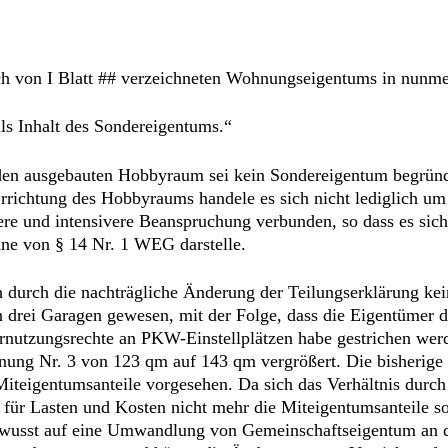
h von I Blatt ## verzeichneten Wohnungseigentums in nunmeh
ls Inhalt des Sondereigentums.“
en ausgebauten Hobbyraum sei kein Sondereigentum begründe
rrichtung des Hobbyraums handele es sich nicht lediglich um
re und intensivere Beanspruchung verbunden, so dass es sich
nne von § 14 Nr. 1 WEG darstelle.
ch durch die nachträgliche Änderung der Teilungserklärung k
on drei Garagen gewesen, mit der Folge, dass die Eigentüme
ernutzungsrechte an PKW-Einstellplätzen habe gestrichen we
ng Nr. 3 von 123 qm auf 143 qm vergrößert. Die bisherige T
Miteigentumsanteile vorgesehen. Da sich das Verhältnis dur
g für Lasten und Kosten nicht mehr die Miteigentumsanteile so
bewusst auf eine Umwandlung von Gemeinschaftseigentum an 