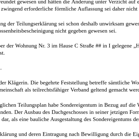
reundet gewesen und hätten die Änderung unter Verzicht auf
 zwingend erforderliche förmliche Auflassung sei daher nicht 
ung der Teilungserklärung sei schon deshalb unwirksam gewe
lossenheitsbescheinigung nicht gegeben gewesen sei.
r über der Wohnung Nr. 3 im Hause C Straße ## in I gelegene
st.
.
n der Klägerin. Die begehrte Feststellung betreffe sämtliche
inschaft als teilrechtsfähiger Verband geltend gemacht wer
glichen Teilungsplan habe Sondereigentum in Bezug auf die W
nden. Der Ausbau des Dachgeschosses in seiner jetzigen Form
 dar, als eine bauliche Ausgestaltung des Sondereigentums de
serklärung und deren Eintragung nach Bewilligung durch die