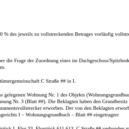
20 % des jeweils zu vollstreckenden Betrages vorläufig vollstr
über die Frage der Zuordnung eines im Dachgeschoss/Spitzb
um.
tümergemeinschaft C Straße ## in I.
ss gelegenen Wohnung Nr. 1 des Objekts (Wohnungsgrundbuch 
ung Nr. 3 (Blatt ##). Die Beklagten haben den Grundbesitz
stamentsvollstrecker erworben. Der von den Beklagten erwor
gerichts I – Wohnungsgrundbuch – Blatt ## eingetragen:
stück I, Flur 33, Flurstück 611 613, C Straße ## verbunden