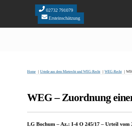
Skip
to
02732 791079
content
Ersteinschätzung
Home
Urteile aus dem Mietrecht und WEG-Recht
WEG-Recht
WEG
WEG – Zuordnung einer
LG Bochum – Az.: I-4 O 245/17 – Urteil vom 