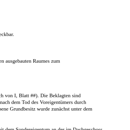
eckbar.
oden ausgebauten Raumes zum
von I, Blatt ##). Die Beklagten sind
 nach dem Tod des Voreigentümers durch
bene Grundbesitz wurde zunächst unter dem
 mit dem Sondereigentum an der im Dachgeschoss