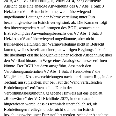
2015, 432; AG Emmendingen, WuM 2014, 727) vertretene
Ansicht, dass eine analoge Anwendung des § 7 Abs. 1 Satz 3
HeizkostenV in Betracht komme, wenn überwiegend
ungedämmte Leitungen der Wärmeverteilung unter Putz
beziehungsweise im Estrich verlegt sind, ab. Die Kammer folgt
den überzeugenden Ausführungen des BGH, wonach eine
Erstreckung des Anwendungsbereichs des § 7 Abs. 1 Satz 3
HeizkostenV auf überwiegend ungedämmte, aber nicht
freiliegende Leitungen der Wärmeverteilung nicht in Betracht
kommt, weil es bereits an einer planwidrigen Reglungslücke fehlt,
die überhaupt erst die Möglichkeit einer solchen Ausdehnung über
den Wortlaut hinaus im Wege eines Analogieschlusses eröffnen
könnte. Der BGH hat dazu ausgeführt, dass nach den
Verordnungsmaterialien § 7 Abs. 1 Satz 3 HeizkostenV die
Möglichkeit, Kostenverschiebungen nach anerkannten Regeln der
Technik auszugleichen, nur bei „auf der Wand verlaufenden
Rohrleitungen“ eröffnen sollte. Der in der
Verordnungsbegründung gegebene Hinweis auf das Beiblatt
„Rohrwärme“ der VDI-Richtlinie 2077, in dem darauf
hingewiesen werde, dass es technisch unerheblich sei, ob
Rohrleitungen freiliegend oder nicht sichtbar im Estrich
beziehungsweise unter Putz geführt werden, stehe der Annahme