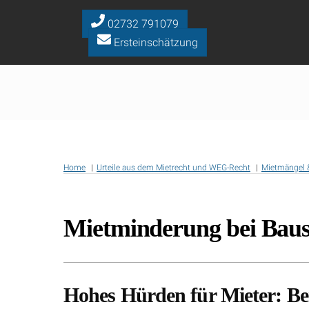
Skip
to
02732 791079
content
Ersteinschätzung
Home
Urteile aus dem Mietrecht und WEG-Recht
Mietmängel 
Mietminderung bei Baus
Hohes Hürden für Mieter: Be