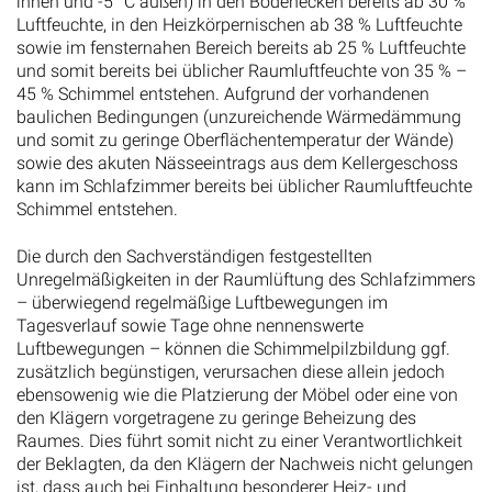
innen und -5° C außen) in den Bodenecken bereits ab 30 %
Luftfeuchte, in den Heizkörpernischen ab 38 % Luftfeuchte
sowie im fensternahen Bereich bereits ab 25 % Luftfeuchte
und somit bereits bei üblicher Raumluftfeuchte von 35 % –
45 % Schimmel entstehen. Aufgrund der vorhandenen
baulichen Bedingungen (unzureichende Wärmedämmung
und somit zu geringe Oberflächentemperatur der Wände)
sowie des akuten Nässeeintrags aus dem Kellergeschoss
kann im Schlafzimmer bereits bei üblicher Raumluftfeuchte
Schimmel entstehen.
Die durch den Sachverständigen festgestellten
Unregelmäßigkeiten in der Raumlüftung des Schlafzimmers
– überwiegend regelmäßige Luftbewegungen im
Tagesverlauf sowie Tage ohne nennenswerte
Luftbewegungen – können die Schimmelpilzbildung ggf.
zusätzlich begünstigen, verursachen diese allein jedoch
ebensowenig wie die Platzierung der Möbel oder eine von
den Klägern vorgetragene zu geringe Beheizung des
Raumes. Dies führt somit nicht zu einer Verantwortlichkeit
der Beklagten, da den Klägern der Nachweis nicht gelungen
ist, dass auch bei Einhaltung besonderer Heiz- und