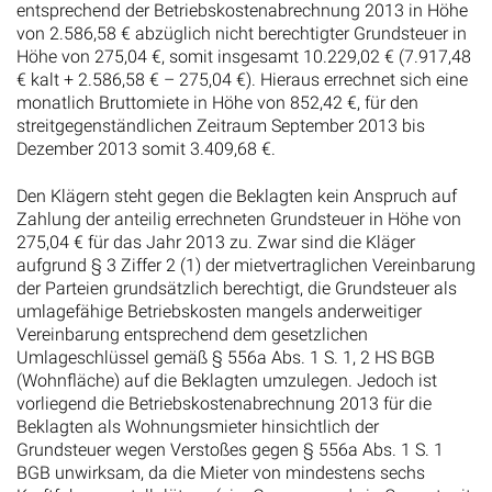
entsprechend der Betriebskostenabrechnung 2013 in Höhe
von 2.586,58 € abzüglich nicht berechtigter Grundsteuer in
Höhe von 275,04 €, somit insgesamt 10.229,02 € (7.917,48
€ kalt + 2.586,58 € – 275,04 €). Hieraus errechnet sich eine
monatlich Bruttomiete in Höhe von 852,42 €, für den
streitgegenständlichen Zeitraum September 2013 bis
Dezember 2013 somit 3.409,68 €.
Den Klägern steht gegen die Beklagten kein Anspruch auf
Zahlung der anteilig errechneten Grundsteuer in Höhe von
275,04 € für das Jahr 2013 zu. Zwar sind die Kläger
aufgrund § 3 Ziffer 2 (1) der mietvertraglichen Vereinbarung
der Parteien grundsätzlich berechtigt, die Grundsteuer als
umlagefähige Betriebskosten mangels anderweitiger
Vereinbarung entsprechend dem gesetzlichen
Umlageschlüssel gemäß § 556a Abs. 1 S. 1, 2 HS BGB
(Wohnfläche) auf die Beklagten umzulegen. Jedoch ist
vorliegend die Betriebskostenabrechnung 2013 für die
Beklagten als Wohnungsmieter hinsichtlich der
Grundsteuer wegen Verstoßes gegen § 556a Abs. 1 S. 1
BGB unwirksam, da die Mieter von mindestens sechs