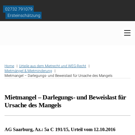
Skip
to
02732 791079
content
Ersteinschätzung
M
Home
Urteile aus dem Mietrecht und WEG-Recht
Mietmängel & Mietminderung
Mietmangel – Darlegungs- und Beweislast für Ursache des Mangels
Mietmangel – Darlegungs- und Beweislast für
Ursache des Mangels
AG Saarburg, Az.: 5a C 191/15, Urteil vom 12.10.2016