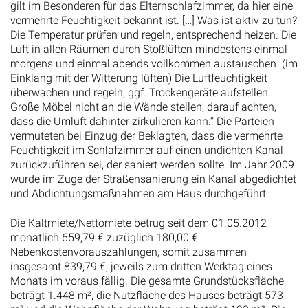
gilt im Besonderen für das Elternschlafzimmer, da hier eine
vermehrte Feuchtigkeit bekannt ist. […] Was ist aktiv zu tun?
Die Temperatur prüfen und regeln, entsprechend heizen. Die
Luft in allen Räumen durch Stoßlüften mindestens einmal
morgens und einmal abends vollkommen austauschen. (im
Einklang mit der Witterung lüften) Die Luftfeuchtigkeit
überwachen und regeln, ggf. Trockengeräte aufstellen.
Große Möbel nicht an die Wände stellen, darauf achten,
dass die Umluft dahinter zirkulieren kann.“ Die Parteien
vermuteten bei Einzug der Beklagten, dass die vermehrte
Feuchtigkeit im Schlafzimmer auf einen undichten Kanal
zurückzuführen sei, der saniert werden sollte. Im Jahr 2009
wurde im Zuge der Straßensanierung ein Kanal abgedichtet
und Abdichtungsmaßnahmen am Haus durchgeführt.
Die Kaltmiete/Nettomiete betrug seit dem 01.05.2012
monatlich 659,79 € zuzüglich 180,00 €
Nebenkostenvorauszahlungen, somit zusammen
insgesamt 839,79 €, jeweils zum dritten Werktag eines
Monats im voraus fällig. Die gesamte Grundstücksfläche
beträgt 1.448 m², die Nutzfläche des Hauses beträgt 573