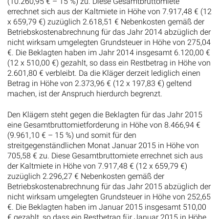
(10.260,95 € – 15 %) zu. Diese Gesamtbruttomiete
errechnet sich aus der Kaltmiete in Höhe von 7.917,48 € (12
x 659,79 €) zuzüglich 2.618,51 € Nebenkosten gemäß der
Betriebskostenabrechnung für das Jahr 2014 abzüglich der
nicht wirksam umgelegten Grundsteuer in Höhe von 275,04
€. Die Beklagten haben im Jahr 2014 insgesamt 6.120,00 €
(12 x 510,00 €) gezahlt, so dass ein Restbetrag in Höhe von
2.601,80 € verbleibt. Da die Kläger derzeit lediglich einen
Betrag in Höhe von 2.373,96 € (12 x 197,83 €) geltend
machen, ist der Anspruch hierdurch begrenzt.
Den Klägern steht gegen die Beklagten für das Jahr 2015
eine Gesamtbruttomietforderung in Höhe von 8.466,94 €
(9.961,10 € – 15 %) und somit für den
streitgegenständlichen Monat Januar 2015 in Höhe von
705,58 € zu. Diese Gesamtbruttomiete errechnet sich aus
der Kaltmiete in Höhe von 7.917,48 € (12 x 659,79 €)
zuzüglich 2.296,27 € Nebenkosten gemäß der
Betriebskostenabrechnung für das Jahr 2015 abzüglich der
nicht wirksam umgelegten Grundsteuer in Höhe von 252,65
€. Die Beklagten haben im Januar 2015 insgesamt 510,00
€ gezahlt, so dass ein Restbetrag für Januar 2015 in Höhe