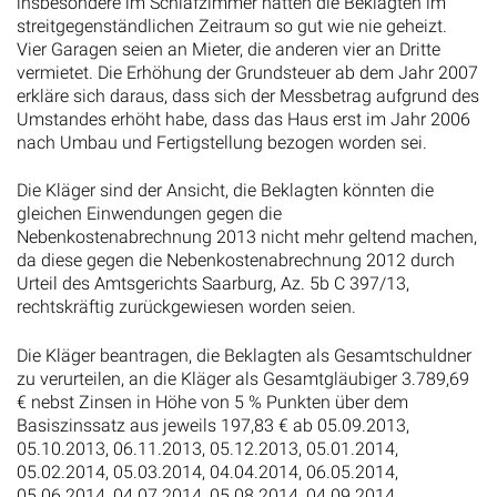
insbesondere im Schlafzimmer hätten die Beklagten im
streitgegenständlichen Zeitraum so gut wie nie geheizt.
Vier Garagen seien an Mieter, die anderen vier an Dritte
vermietet. Die Erhöhung der Grundsteuer ab dem Jahr 2007
erkläre sich daraus, dass sich der Messbetrag aufgrund des
Umstandes erhöht habe, dass das Haus erst im Jahr 2006
nach Umbau und Fertigstellung bezogen worden sei.
Die Kläger sind der Ansicht, die Beklagten könnten die
gleichen Einwendungen gegen die
Nebenkostenabrechnung 2013 nicht mehr geltend machen,
da diese gegen die Nebenkostenabrechnung 2012 durch
Urteil des Amtsgerichts Saarburg, Az. 5b C 397/13,
rechtskräftig zurückgewiesen worden seien.
Die Kläger beantragen, die Beklagten als Gesamtschuldner
zu verurteilen, an die Kläger als Gesamtgläubiger 3.789,69
€ nebst Zinsen in Höhe von 5 % Punkten über dem
Basiszinssatz aus jeweils 197,83 € ab 05.09.2013,
05.10.2013, 06.11.2013, 05.12.2013, 05.01.2014,
05.02.2014, 05.03.2014, 04.04.2014, 06.05.2014,
05.06.2014, 04.07.2014, 05.08.2014, 04.09.2014,