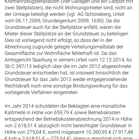
Kraftfahrzeugstellplätzen (vier Garagen und ein Carport mit
zwei Stellplätzen), die nicht Wohnungsmieter sind, nicht an
der Umlage beteiligt werden (vgl. AG Schöneberg, Urteil
vom 06.11.2009, Grundeigentum 2009, 1630). Da die
Grundsteuer auch für die Stellplätze anfällt, wären die
Mieter dieser Stellplätze an der Grundsteuer zu beteiligen.
Dies ist vorliegend nicht erfolgt, so dass der in der
Abrechnung zugrunde gelegte Verteilungsmaßstab der
Gesamtfläche zur Wohnfläche fehlerhaft ist. Da das
Amtsgericht Saarburg in seinem Urteil vom 12.12.2014, Az.
5b C 397/13 lediglich über die im Jahr 2012 abgerechnete
Grundsteuer entschieden hat, ist insoweit hinsichtlich der
Grundsteuer für das Jahr 2013 weder entgegenstehende
Rechtskraft noch eine sonstige Bindungswirkung für das
vorliegende Verfahren eingetreten.
Im Jahr 2014 schuldeten die Beklagten eine monatliche
Kaltmiete in Höhe von 659,79 € sowie Betriebskosten
entsprechend der Betriebskostenabrechnung 2014 in Höhe
von 2.618,51 € abzüglich nicht berechtigter Grundsteuer in
Höhe von 275,04 €, somit insgesamt 10.260,95 € (7.917,48
€ kalt + 2.618,51 € – 275,04 €). Hieraus errechnet sich eine