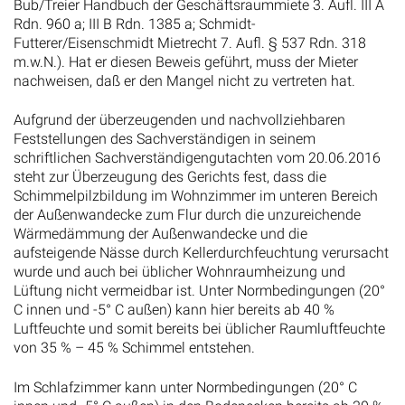
Bub/Treier Handbuch der Geschäftsraummiete 3. Aufl. III A
Rdn. 960 a; III B Rdn. 1385 a; Schmidt-
Futterer/Eisenschmidt Mietrecht 7. Aufl. § 537 Rdn. 318
m.w.N.). Hat er diesen Beweis geführt, muss der Mieter
nachweisen, daß er den Mangel nicht zu vertreten hat.
Aufgrund der überzeugenden und nachvollziehbaren
Feststellungen des Sachverständigen in seinem
schriftlichen Sachverständigengutachten vom 20.06.2016
steht zur Überzeugung des Gerichts fest, dass die
Schimmelpilzbildung im Wohnzimmer im unteren Bereich
der Außenwandecke zum Flur durch die unzureichende
Wärmedämmung der Außenwandecke und die
aufsteigende Nässe durch Kellerdurchfeuchtung verursacht
wurde und auch bei üblicher Wohnraumheizung und
Lüftung nicht vermeidbar ist. Unter Normbedingungen (20°
C innen und -5° C außen) kann hier bereits ab 40 %
Luftfeuchte und somit bereits bei üblicher Raumluftfeuchte
von 35 % – 45 % Schimmel entstehen.
Im Schlafzimmer kann unter Normbedingungen (20° C