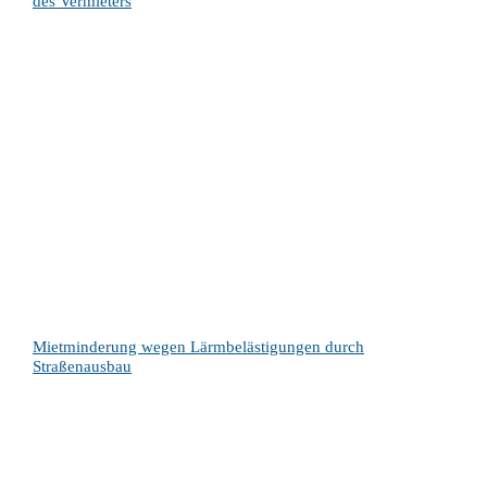
des Vermieters
Mietminderung wegen Lärmbelästigungen durch
Straßenausbau