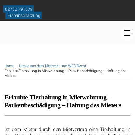
Skip
to
02732 791079
content
Ersteinschätzung
M
Home
Urteile aus dem Mietrecht und WEG-Recht
Erlaubte Tierhaltung in Mietwohnung – Parkettbeschädigung – Haftung des
Mieters
Erlaubte Tierhaltung in Mietwohnung –
Parkettbeschädigung – Haftung des Mieters
Ist dem Mieter durch den Mietvertrag eine Tierhaltung in