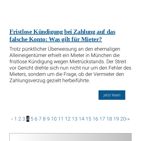
Fristlose Kündigung bei Zahlung auf das
falsche Konto: Was gilt für Mieter?
Trotz pünktlicher Überweisung an den ehemaligen
Alleineigentümer erhielt ein Mieter in München die
fristlose Kündigung wegen Mietrückstands. Der Streit
vor Gericht drehte sich nun nicht nur um den Fehler des
Mieters, sondern um die Frage, ob der Vermieter den
Zahlungsverzug gezielt herbeiführte.
jetzt lesen
‹
1
2
3
4
5
6
7
8
9
10
11
12
13
14
15
16
17
18
19
20
›
»