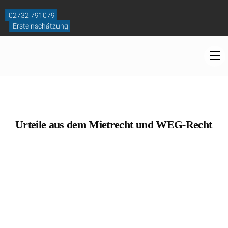
Skip
to
02732 791079
content
Ersteinschätzung
M
Urteile aus dem Mietrecht und WEG-Recht